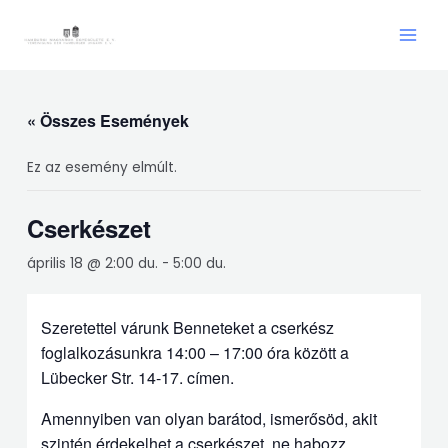
Skip
Main
to
Men
content
« Összes Események
Ez az esemény elmúlt.
Cserkészet
április 18 @ 2:00 du.
-
5:00 du.
Szeretettel várunk Benneteket a cserkész
foglalkozásunkra 14:00 – 17:00 óra között a
Lübecker Str. 14-17. címen.
Amennyiben van olyan barátod, ismerősöd, akit
szintén érdekelhet a cserkészet, ne habozz