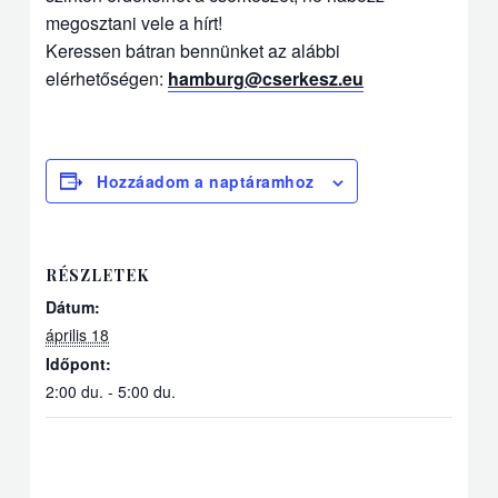
megosztani vele a hírt!
Keressen bátran bennünket az alábbi
elérhetőségen:
hamburg@cserkesz.eu
Hozzáadom a naptáramhoz
RÉSZLETEK
Dátum:
április 18
Időpont:
2:00 du. - 5:00 du.