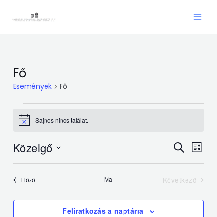
Skip
Main
to
Men
content
Események
Fő
Események
Fő
Sajnos nincs találat.
Notice
Esemény
Ese
Közelgő
Keresett
Lista
néze
keresése
kifejezés
Dátum
navi
kiválasztása.
és
Események
Ma
Következő
Előző
nézet
Események
választá
Feliratkozás a naptárra