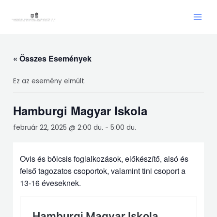
Skip
Main
to
Men
content
« Összes Események
Ez az esemény elmúlt.
Hamburgi Magyar Iskola
február 22, 2025 @ 2:00 du.
-
5:00 du.
Ovis és bölcsis foglalkozások, előkészítő, alsó és
felső tagozatos csoportok, valamint tini csoport a
13-16 éveseknek.