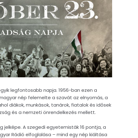
yik legfontosabb napja. 1956-ban ezen a
a magyar nép felemelte a szavát az elnyomás, a
ahol diákok, munkások, tanárok, fiatalok és idősek
azság és a nemzeti önrendelkezés mellett.
 jelképe. A szegedi egyetemisták 16 pontja, a
yar Rádió elfoglalása – mind egy nép kiáltása