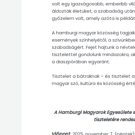
volt egy igazságosabb, emberibb vilá
áldozták életüket, a szabadság utáni
győzelem volt, amely azóta is példát
A hamburgi magyar közösség tagjaik
események színhelyétől, a szívünkben
szabadságért. Fejet hajtunk a névtel
tisztelettel gondolunk mindazokra, ak
a diaszpórában egyaránt.
Tisztelet a bátraknak – és tisztelet a
magyar szó, kultúra és közösség érté
A Hamburgi Magyarok Egyesülete sz
tiszteletére rend
Időpont
: 2025. november 7. (péntek),