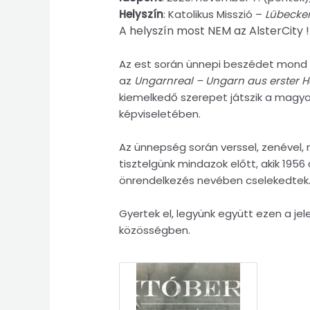
Helyszín
: Katolikus Misszió –
Lübecker
A helyszín most NEM az AlsterCity !
Az est során ünnepi beszédet mond Dr
az
Ungarnreal – Ungarn aus erster 
kiemelkedő szerepet játszik a magy
képviseletében.
Az ünnepség során verssel, zenével,
tisztelgünk mindazok előtt, akik 195
önrendelkezés nevében cselekedtek
Gyertek el, legyünk együtt ezen a j
közösségben.