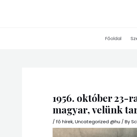
Skip
to
content
Főoldal
Sz
1956. október 23-r
magyar, velünk tar
/
fő hírek
,
Uncategorized @hu
/ By
Sc