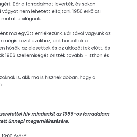
gért. Bár a forradalmat leverték, és sokan
 vágyat nem lehetett elfojtani. 1956 erkölcsi
 mutat a világnak.
ént ma együtt emlékezünk. Bár távol vagyunk az
 mégis közel azokhoz, akik harcoltak a
en hősök, az elesettek és az üldözöttek előtt, és
ik 1956 szellemiségét őrizték tovább – itthon és
zoknak is, akik ma is hisznek abban, hogy a
k.
eretettel hív mindenkit az 1956-os forradalom
ezett ünnepi megemlékezésére.
 19:00 órától