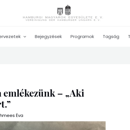
ervezetek
Bejegyzések
Programok
Tagság
a emlékezünk – „Aki
t.”
hmees Éva