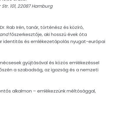
 Str. 101, 22087 Hamburg
. Rab Irén, tanár, történész és közíró,
Hand
főszerkesztője, aki hosszú évek óta
ar identitás és emlékezetápolás nyugat-európai
 mécsesek gyújtásával és közös emlékezéssel
6 őszén a szabadság, az igazság és a nemzeti
.
elentős alkalmon – emlékezzünk méltósággal,