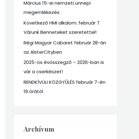
Március 15-ei nemzeti ünnepi
f
megemlékezés
o
r
Következő HMI alkalom: február 7.
:
Várunk Benneteket szeretettel!
Régi Magyar Cabaret február 28-án
az AlsterCityben
2025-ös évösszegző – 2026-ban is
vár a cserkészet!
RENDKÍVÜLI KÖZGYŰLÉS február 7-én
19 órától
Archívum