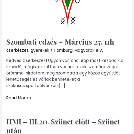
Szombati edzés – Március 27. 11h
cserkészet
,
gyerekek
/
Hamburgi Magyarok e.V.
Kedves Cserkészek! Ugyan van ahol épp most kezdődik a
szünidő, mégis, akik itthon vannak, azok számára végre
örömmel hirdetem meg szombatra egy közös együttlét
lehetőségét és várlak benneteket a
szokásos sportpályánkon […]
Read More »
HMI – III.20. Szünet előtt – Szünet
HMI
–
után
III.20.