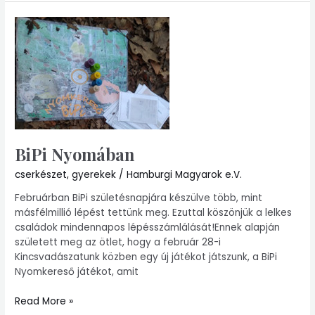
BiPi
Nyomában
BiPi Nyomában
cserkészet
,
gyerekek
/
Hamburgi Magyarok e.V.
Februárban BiPi születésnapjára készülve több, mint
másfélmillió lépést tettünk meg. Ezuttal köszönjük a lelkes
családok mindennapos lépésszámlálását!Ennek alapján
született meg az ötlet, hogy a február 28-i
Kincsvadászatunk közben egy új játékot játszunk, a BiPi
Nyomkereső játékot, amit
Read More »