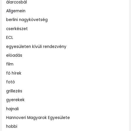
álarcosbál
Allgemein
berlini nagykövetség
cserkészet
ECL
egyesületen kívüli rendezvény
elöadás
film
fő hírek
fotó
grillezés
gyerekek
hajnali
Hannoveri Magyarok Egyesülete
hobbi