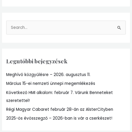
S
e
a
r
Legutóbbi bejegyzések
c
h
Meghívó közgyűlésre – 2026. augusztus 11.
f
Március 15-ei nemzeti ünnepi megemlékezés
o
r
Következő HMI alkalom: február 7. Várunk Benneteket
:
szeretettel!
Régi Magyar Cabaret február 28-án az AlsterCityben
2025-ös évösszegző – 2026-ban is vár a cserkészet!