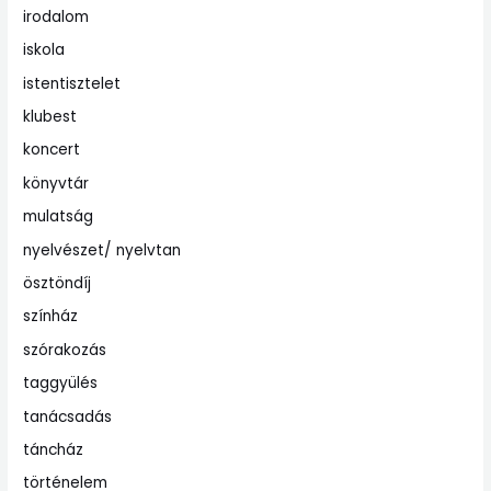
irodalom
iskola
istentisztelet
klubest
koncert
könyvtár
mulatság
nyelvészet/ nyelvtan
ösztöndíj
színház
szórakozás
taggyülés
tanácsadás
táncház
történelem