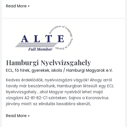
Read More »
Hamburgi
Nyelvvizsgahely
Hamburgi Nyelvvizsgahely
ECL
,
fő hírek
,
gyerekek
,
iskola
/
Hamburgi Magyarok e.V.
Kedves érdeklődők, nyelvvizsgázni vágyók! Ahogy arról
tavaly már beszámoltunk, Hamburgban létesült egy ECL
Nyelvvizsgahely , ahol Magyar nyelvből lehet majd
vizsgázni A2-B1-B2-C1 szinteken. Sajnos a Koronavírus
járvány miatt az elindulás lassabbra sikerült,
Read More »