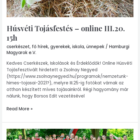
Húsvéti Tojásfestés – online III.20.
15h
cserkészet
,
fő hírek
,
gyerekek
,
iskola
,
ünnepek
/
Hamburgi
Magyarok e.V.
Kedves Cserkészek, Iskolások és Érdeklődők! Online Húsvéti
Tojásfesztivált hirdetett a Zsolnay Negyed
(https://www.zsolnaynegyed.hu/programok/nemzetunk-
himes-tojasai-2021?), melyre III.25-ig fotókat várnak az
otthon készített míves tojásainkról. Régi hagyomány már
nálunk, hogy Borsos Edit vezetésével
Read More »
Táboraink