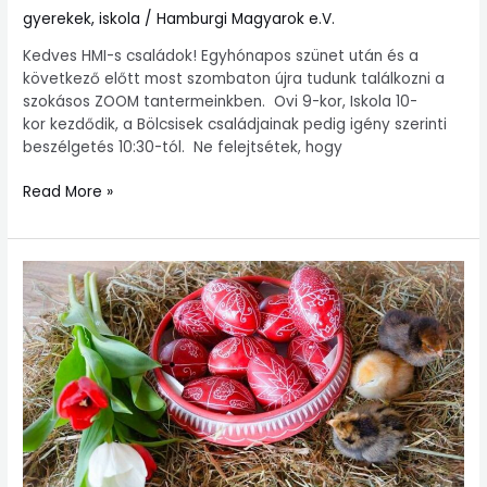
Szünet
gyerekek
,
iskola
/
Hamburgi Magyarok e.V.
előtt
Kedves HMI-s családok! Egyhónapos szünet után és a
–
következő előtt most szombaton újra tudunk találkozni a
Szünet
szokásos ZOOM tantermeinkben. Ovi 9-kor, Iskola 10-
után
kor kezdődik, a Bölcsisek családjainak pedig igény szerinti
beszélgetés 10:30-tól. Ne felejtsétek, hogy
Read More »
Húsvéti
Tojásfestés
–
online
III.20.
15h