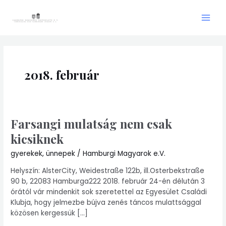
Skip
Main
to
Men
content
2018. február
Farsangi mulatság nem csak
Farsangi
mulatság
kicsiknek
nem
csak
gyerekek
,
ünnepek
/
Hamburgi Magyarok e.V.
kicsiknek
Helyszín: AlsterCity, Weidestraße 122b, ill.Osterbekstraße
90 b, 22083 Hamburga222 2018. február 24-én délután 3
órától vár mindenkit sok szeretettel az Egyesület Családi
Klubja, hogy jelmezbe bújva zenés táncos mulattsággal
közösen kergessük […]