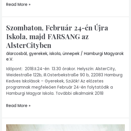
Read More »
Szombaton, Február 24-én Újra
Szombaton,
Február
Iskola, majd FARSANG az
24-
AlsterCityben
én
Újra
álarcosbál
,
gyerekek
,
iskola
,
ünnepek
/
Hamburgi Magyarok
Iskola,
e.V.
majd
FARSANG
Időpont: 2018.II.24-én 13.30 órakor. Helyszín: AlsterCity,
az
Weidestraße 122b, ill.Osterbekstraße 90 b, 22083 Hamburg
AlsterCityben
Kedves Iskolások – Gyerekek, Szülők! Az előzetes
programnak megfeleően Február 24-én folytatódik a
Hamburgi Magyar Iskola. További alkalmaink 2018
Read More »
Médiasuli