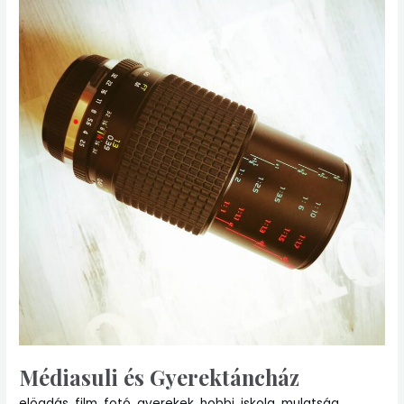
és
Gyerektáncház
Médiasuli és Gyerektáncház
elöadás
,
film
,
fotó
,
gyerekek
,
hobbi
,
iskola
,
mulatság
,