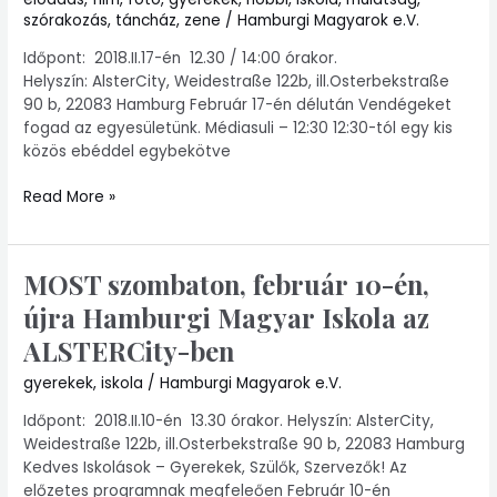
szórakozás
,
táncház
,
zene
/
Hamburgi Magyarok e.V.
Időpont: 2018.II.17-én 12.30 / 14:00 órakor.
Helyszín: AlsterCity, Weidestraße 122b, ill.Osterbekstraße
90 b, 22083 Hamburg Február 17-én délután Vendégeket
fogad az egyesületünk. Médiasuli – 12:30 12:30-tól egy kis
közös ebéddel egybekötve
Read More »
MOST szombaton, február 10-én,
MOST
szombaton,
újra Hamburgi Magyar Iskola az
február
ALSTERCity-ben
10-
én,
gyerekek
,
iskola
/
Hamburgi Magyarok e.V.
újra
Hamburgi
Időpont: 2018.II.10-én 13.30 órakor. Helyszín: AlsterCity,
Magyar
Weidestraße 122b, ill.Osterbekstraße 90 b, 22083 Hamburg
Iskola
Kedves Iskolások – Gyerekek, Szülők, Szervezők! Az
az
előzetes programnak megfeleően Február 10-én