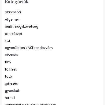
Kategóriák
álarcosbál
Allgemein
berlini nagykövetség
cserkészet
ECL
egyesületen kívüli rendezvény
elöadás
film
fő hírek
fotó
grillezés
gyerekek
hajnali