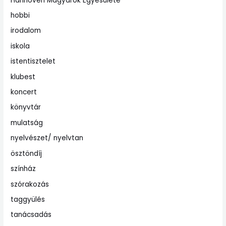
Hannoveri Magyarok Egyesülete
hobbi
irodalom
iskola
istentisztelet
klubest
koncert
könyvtár
mulatság
nyelvészet/ nyelvtan
ösztöndíj
színház
szórakozás
taggyülés
tanácsadás