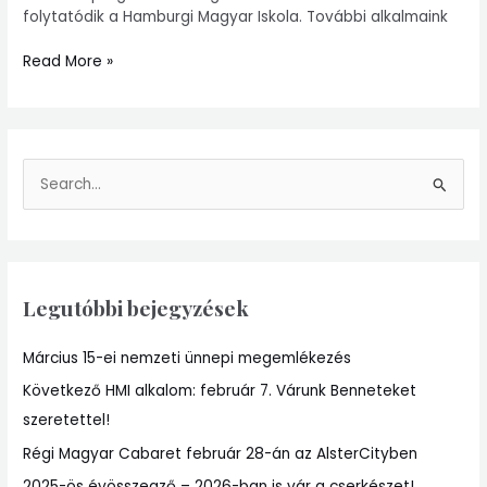
ALSTERCity-
folytatódik a Hamburgi Magyar Iskola. További alkalmaink
ben
Read More »
S
e
a
r
Legutóbbi bejegyzések
c
h
Március 15-ei nemzeti ünnepi megemlékezés
f
Következő HMI alkalom: február 7. Várunk Benneteket
o
szeretettel!
r
:
Régi Magyar Cabaret február 28-án az AlsterCityben
2025-ös évösszegző – 2026-ban is vár a cserkészet!