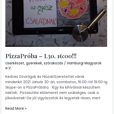
PizzaPróba – I.30. 16:00!!!
cserkészet
,
gyerekek
,
szórakozás
/
Hamburgi Magyarok
e.V.
Kedves Sóvirágok és Hiúzok!Szeretettel várok
mindenkit 2021 Január 30-án, szombaton, 16:00-tól 19:00-ig
Skype-on a PizzaPróbára !Egy kis kihívással készültem
nektek: Pizzasütési előismeret nem szükséges, csak a
jókedvetek! De jól vigyázzatok és legyetek résen, mert
Read More »