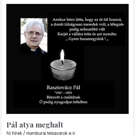
Pál
atya
meghalt
Pál atya meghalt
fő hírek
/
Hamburgi Magyarok e.V.