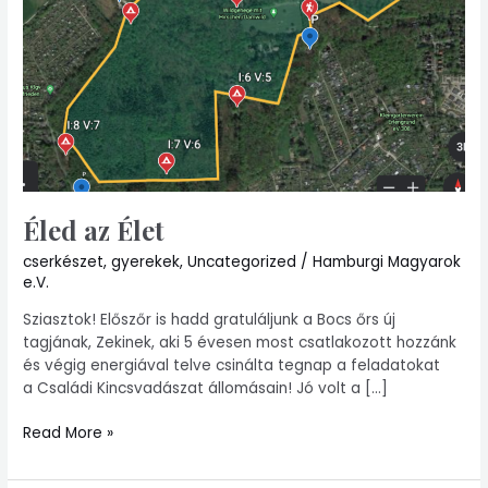
Éled az Élet
cserkészet
,
gyerekek
,
Uncategorized
/
Hamburgi Magyarok
e.V.
Sziasztok! Előszőr is hadd gratuláljunk a Bocs őrs új
tagjának, Zekinek, aki 5 évesen most csatlakozott hozzánk
és végig energiával telve csinálta tegnap a feladatokat
a Családi Kincsvadászat állomásain! Jó volt a […]
Read More »