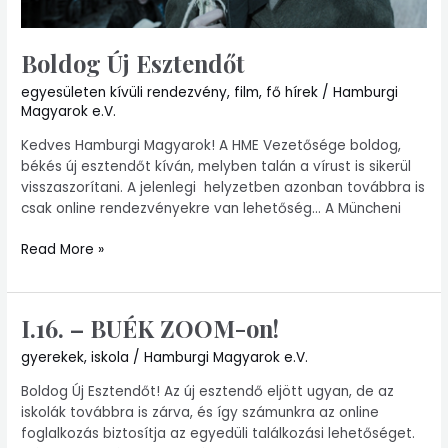
Boldog Új Esztendőt
egyesületen kívüli rendezvény
,
film
,
fő hírek
/
Hamburgi
Magyarok e.V.
Kedves Hamburgi Magyarok! A HME Vezetősége boldog,
békés új esztendőt kíván, melyben talán a vírust is sikerül
visszaszorítani. A jelenlegi helyzetben azonban továbbra is
csak online rendezvényekre van lehetőség… A Müncheni
Read More »
I.16. – BUÉK ZOOM-on!
I.16.
–
gyerekek
,
iskola
/
Hamburgi Magyarok e.V.
BUÉK
ZOOM-
Boldog Új Esztendőt! Az új esztendő eljött ugyan, de az
on!
iskolák továbbra is zárva, és így számunkra az online
foglalkozás biztosítja az egyedüli találkozási lehetőséget.