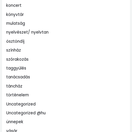
koncert
könyvtár
mulatság
nyelvészet/ nyelvtan
ösztöndíj
színház
szórakozás
taggyülés
tanácsadás
táncház
történelem
Uncategorized
Uncategorized @hu
ünnepek
vásár