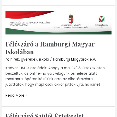
Félévzáró
a
Hamburgi
Magyar
Iskolában
Félévzáró a Hamburgi Magyar
Iskolában
fő hírek
,
gyerekek
,
iskola
/
Hamburgi Magyarok e.V.
Kedves HMI-s családok! Ahogy a mai Szülői Értekezleten
beszéltük, az online-ná vált világunk terhelése alatt
mostanra jópáran közülünk arra az elhatározásra
jutottatok, hogy majd csak akkor jöttök újra, ha ismét
Read More »
Félévzáró Szülői Értekezlet
Félévzáró