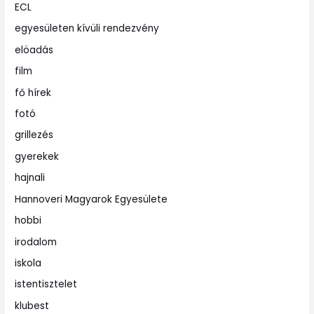
ECL
egyesületen kívüli rendezvény
elöadás
film
fő hírek
fotó
grillezés
gyerekek
hajnali
Hannoveri Magyarok Egyesülete
hobbi
irodalom
iskola
istentisztelet
klubest