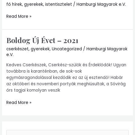
fő hírek
,
gyerekek
,
istentisztelet
/
Hamburgi Magyarok e.V.
Read More »
Boldog Új Évet – 2021
Boldog
Új
cserkészet
,
gyerekek
,
Uncategorized
/
Hamburgi Magyarok
Évet
e.V.
–
2021
Kedves Cserkészek, Cserkész-szülők és Érdeklődők! Ugyan
továbbra is karanténban, de sok-sok
egymásragondolással kezdődik ez az új esztendő! Habár
az októberi és novemberi portyák meghiúsultak, a Sóvirág
őrs tagjai komolyan veszik
Read More »