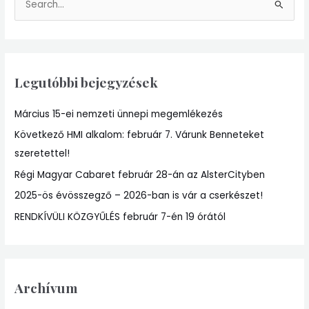
S
e
a
r
Legutóbbi bejegyzések
c
h
Március 15-ei nemzeti ünnepi megemlékezés
f
Következő HMI alkalom: február 7. Várunk Benneteket
o
szeretettel!
r
:
Régi Magyar Cabaret február 28-án az AlsterCityben
2025-ös évösszegző – 2026-ban is vár a cserkészet!
RENDKÍVÜLI KÖZGYŰLÉS február 7-én 19 órától
Archívum