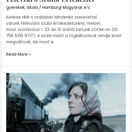
Szülői
gyerekek
,
iskola
/
Hamburgi Magyarok e.V.
Értekezlet
Kedves HMI-s családok! Mindenkit szeretettel
várunk félévzáró szülői értekezletünkre, melyet
most szombaton I. 23-án 10 órától tartunk ZOOM-on (ID:
756 5316 9717). A szülői miatt a foglalkozások rendje kicsit
megváltozik, de most is
Read More »
Boldog
Új
Esztendőt