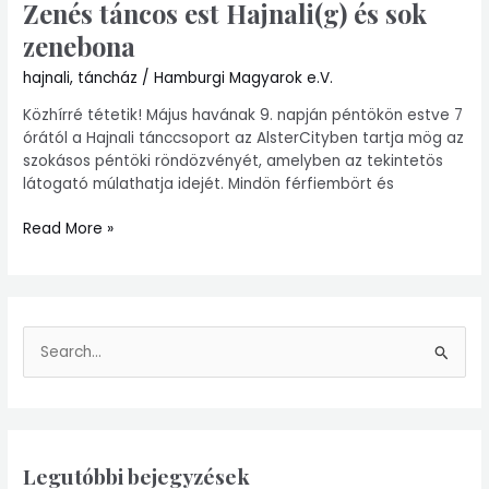
Zenés táncos est Hajnali(g) és sok
zenebona
hajnali
,
táncház
/
Hamburgi Magyarok e.V.
Közhírré tétetik! Május havának 9. napján péntökön estve 7
órától a Hajnali tánccsoport az AlsterCityben tartja mög az
szokásos péntöki röndözvényét, amelyben az tekintetös
látogató múlathatja idejét. Mindön férfiembört és
Read More »
S
e
a
r
Legutóbbi bejegyzések
c