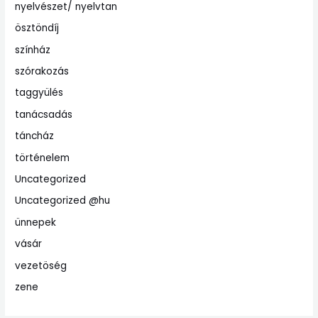
nyelvészet/ nyelvtan
ösztöndíj
színház
szórakozás
taggyülés
tanácsadás
táncház
történelem
Uncategorized
Uncategorized @hu
ünnepek
vásár
vezetöség
zene