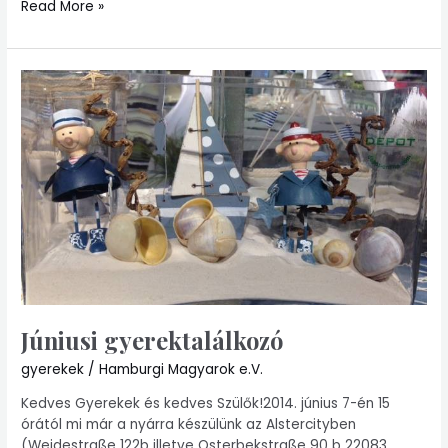
Read More »
Júniusi
gyerektalálkozó
Júniusi gyerektalálkozó
gyerekek
/
Hamburgi Magyarok e.V.
Kedves Gyerekek és kedves Szülők!2014. június 7-én 15
órától mi már a nyárra készülünk az Alstercityben
(Weidestraße 122b illetve Osterbekstraße 90 b 22083