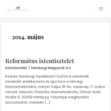
Skip
Main
to
Men
content
2014. május
Református istentisztelet
Református
istentisztelet
istentisztelet
/
Hamburgi Magyarok e.V.
Kedves Hamburgi Gyülekezet! Ezúton is szeretnék
mindenkit emlékeztetni és újra hívni e hétvégi
istentiszteletünkre, melyet május 18-án, vasárnap, 17 órakor
tartunk. Helyszín: Finnische Seemannskirche, Ditmar-Koel-
Straße 6, 20459 Hamburg ​ Folytatjuk megkezdett
sorozatunkat, melyben […]