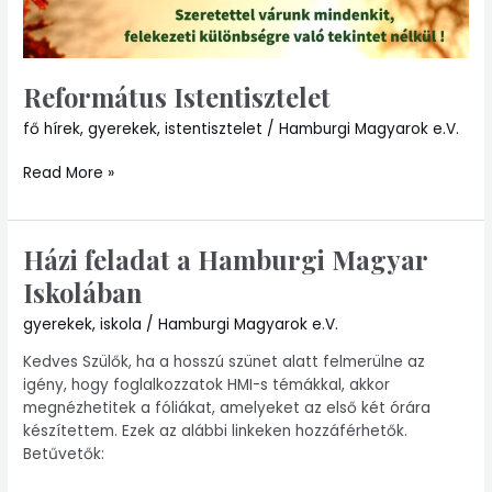
Református Istentisztelet
fő hírek
,
gyerekek
,
istentisztelet
/
Hamburgi Magyarok e.V.
Read More »
Házi feladat a Hamburgi Magyar
Házi
feladat
Iskolában
a
Hamburgi
gyerekek
,
iskola
/
Hamburgi Magyarok e.V.
Magyar
Kedves Szülők, ha a hosszú szünet alatt felmerülne az
Iskolában
igény, hogy foglalkozzatok HMI-s témákkal, akkor
megnézhetitek a fóliákat, amelyeket az első két órára
készítettem. Ezek az alábbi linkeken hozzáférhetők.
Betűvetők: