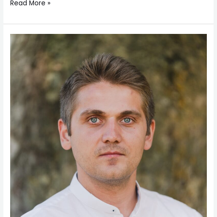
Read More »
1956-
os
megemlékezés