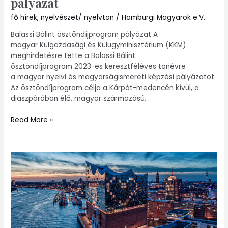
pályázat
fő hírek
,
nyelvészet/ nyelvtan
/
Hamburgi Magyarok e.V.
Balassi Bálint ösztöndíjprogram pályázat A
magyar Külgazdasági és Külügyminisztérium (KKM)
meghirdetésre tette a Balassi Bálint
ösztöndíjprogram 2023-es keresztféléves tanévre
a magyar nyelvi és magyarságismereti képzési pályázatot.
Az ösztöndíjprogram célja a Kárpát-medencén kívül, a
diaszpórában élő, magyar származású,
Read More »
Korona
után
újra
együtt!