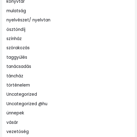
könyvtár
mulatság
nyelvészet/ nyelvtan
ösztöndíj
színház
szórakozás
taggyülés
tanácsadás
táncház
történelem
Uncategorized
Uncategorized @hu
ünnepek
vásár
vezetöség