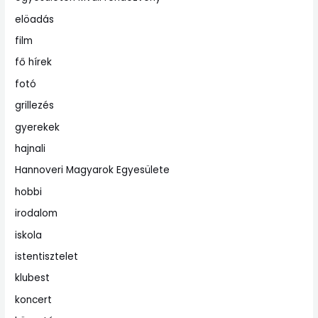
elöadás
film
fő hírek
fotó
grillezés
gyerekek
hajnali
Hannoveri Magyarok Egyesülete
hobbi
irodalom
iskola
istentisztelet
klubest
koncert