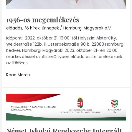
1956-os megemlékezés
elöadás
,
fő hírek
,
ünnepek
/
Hamburgi Magyarok e.V.
Időpont: 2022. október 21. 19:00-től Helyszín: AlsterCity,
Weidestraße 122b, ill.Osterbekstraße 90 b, 22083 Hamburg
Kedves Hamburgi Magyarok! 2023. október 21- én 20:00
órai kezdéssel az AlsterCityben előadó esttel emlékezünk
az 1956-os
Read More »
Német
Iskolai
Rendszerbe
Integrált
Magyar
Anyanyelvi
Német Iskolai Rendszerbe Integrált