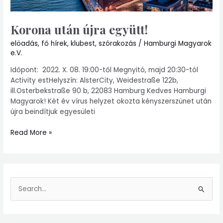
Korona után újra együtt!
elöadás
,
fő hírek
,
klubest
,
szórakozás
/
Hamburgi Magyarok
e.V.
Időpont: 2022. X. 08. 19:00-től Megnyitó, majd 20:30-tól
Activity estHelyszín: AlsterCity, Weidestraße 122b,
ill.Osterbekstraße 90 b, 22083 Hamburg Kedves Hamburgi
Magyarok! Két év vírus helyzet okozta kényszerszünet után
újra beindítjuk egyesületi
Read More »
S
e
a