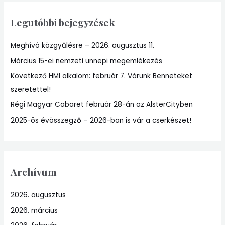
r
Legutóbbi bejegyzések
c
h
Meghívó közgyűlésre – 2026. augusztus 11.
f
Március 15-ei nemzeti ünnepi megemlékezés
o
r
Következő HMI alkalom: február 7. Várunk Benneteket
:
szeretettel!
Régi Magyar Cabaret február 28-án az AlsterCityben
2025-ös évösszegző – 2026-ban is vár a cserkészet!
Archívum
2026. augusztus
2026. március