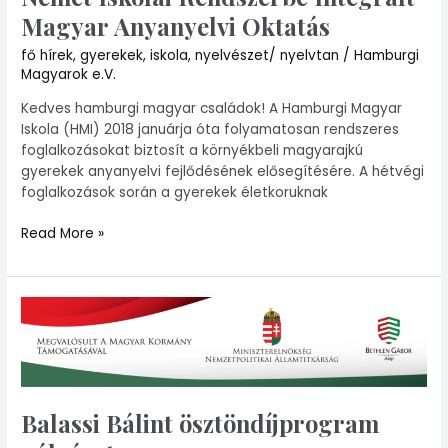
Oktatás
Magyar Anyanyelvi Oktatás
fő hírek
,
gyerekek
,
iskola
,
nyelvészet/ nyelvtan
/
Hamburgi
Magyarok e.V.
Kedves hamburgi magyar családok! A Hamburgi Magyar
Iskola (HMI) 2018 januárja óta folyamatosan rendszeres
foglalkozásokat biztosít a környékbeli magyarajkú
gyerekek anyanyelvi fejlődésének elősegítésére. A hétvégi
foglalkozások során a gyerekek életkoruknak
Read More »
Balassi
Bálint
ösztöndíjprogram
pályázat
Balassi Bálint ösztöndíjprogram