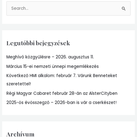
S
e
a
r
Legutóbbi bejegyzések
c
h
Meghívó közgyűlésre – 2026. augusztus 11.
f
Március 15-ei nemzeti ünnepi megemlékezés
o
r
Következő HMI alkalom: február 7. Várunk Benneteket
:
szeretettel!
Régi Magyar Cabaret február 28-án az AlsterCityben
2025-ös évösszegző – 2026-ban is vár a cserkészet!
Archívum