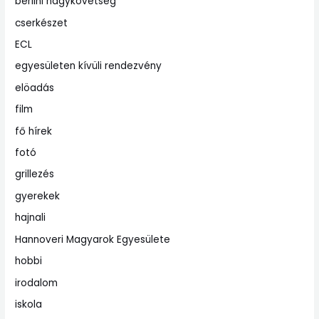
berlini nagykövetség
cserkészet
ECL
egyesületen kívüli rendezvény
elöadás
film
fő hírek
fotó
grillezés
gyerekek
hajnali
Hannoveri Magyarok Egyesülete
hobbi
irodalom
iskola