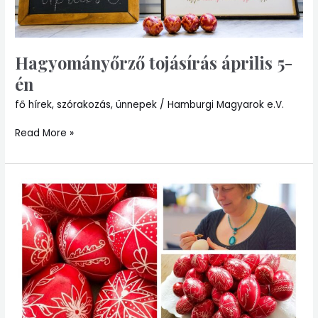
Hagyományőrző tojásírás április 5-
én
fő hírek
,
szórakozás
,
ünnepek
/
Hamburgi Magyarok e.V.
Read More »
Húsvéti
tojásírás