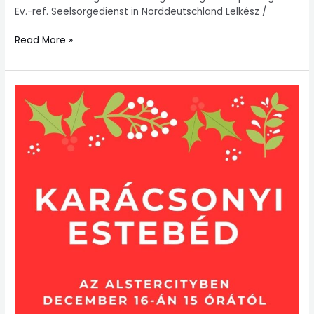
Ev.-ref. Seelsorgedienst in Norddeutschland Lelkész /
Read More »
Karácsonyi
estebéd
december
16-
án