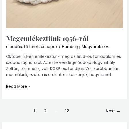
Megemlékeztünk 1956-ról
elöadás
,
fő hírek
,
ünnepek
/
Hamburgi Magyarok e.V.
Október 21-én emlékeztünk meg az 1956-os forradalom és
szabadságharcról. Az este vendégelőadója Nagymihály
Zoltán, történész, volt KCSP ösztöndíjas. Zoli korábban járt
már nálunk, ezúton is örülünk és köszönjük, hogy ismét
Read More »
1
2
…
12
Next
→