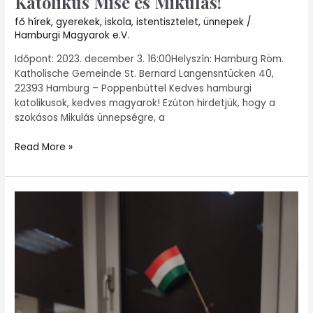
Katolikus Mise és Mikulás!
fő hírek
,
gyerekek
,
iskola
,
istentisztelet
,
ünnepek
/
Hamburgi Magyarok e.V.
Időpont: 2023. december 3. 16:00Helyszín: Hamburg Röm.
Katholische Gemeinde St. Bernard Langensntücken 40,
22393 Hamburg – Poppenbüttel Kedves hamburgi
katolikusok, kedves magyarok! Ezúton hirdetjük, hogy a
szokásos Mikulás ünnepségre, a
Read More »
Megemlékeztünk
1956-
ról