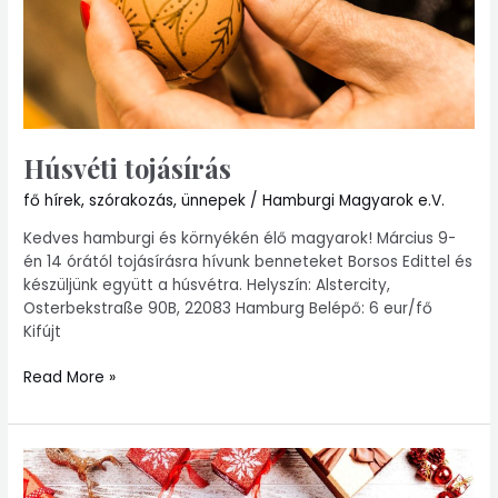
Húsvéti tojásírás
fő hírek
,
szórakozás
,
ünnepek
/
Hamburgi Magyarok e.V.
Kedves hamburgi és környékén élő magyarok! Március 9-
én 14 órától tojásírásra hívunk benneteket Borsos Edittel és
készüljünk együtt a húsvétra. Helyszín: Alstercity,
Osterbekstraße 90B, 22083 Hamburg Belépő: 6 eur/fő
Kifújt
Read More »
Református
istentisztelet