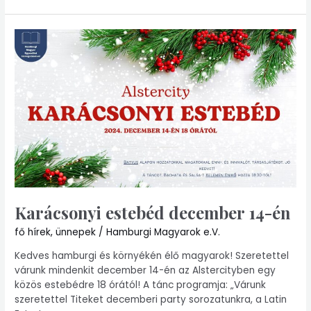
Karácsonyi
estebéd
december
14-
én
Karácsonyi estebéd december 14-én
fő hírek
,
ünnepek
/
Hamburgi Magyarok e.V.
Kedves hamburgi és környékén élő magyarok! Szeretettel
várunk mindenkit december 14-én az Alstercityben egy
közös estebédre 18 órától! A tánc programja: „Várunk
szeretettel Titeket decemberi party sorozatunkra, a Latin