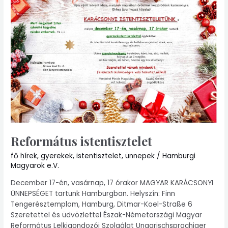
Református istentisztelet
fő hírek
,
gyerekek
,
istentisztelet
,
ünnepek
/
Hamburgi
Magyarok e.V.
December 17-én, vasárnap, 17 órakor MAGYAR KARÁCSONYI
ÜNNEPSÉGET tartunk Hamburgban. Helyszín: Finn
Tengerésztemplom, Hamburg, Ditmar-Koel-Straße 6
Szeretettel és üdvözlettel Észak-Németországi Magyar
Református Lelkigondozói Szolgálat Ungarischsprachiger