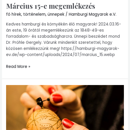
Március 15-e megemlékezés
fő hírek
,
történelem
,
ünnepek
/
Hamburgi Magyarok e.V.
Kedves hamburgi és környékén élő magyarok! 2024.03.16-
án este, 19 órától megemlékezünk az 1848-49-es
forradalom- és szabadságharcra. Ünnepi beszédet mond
Dr. Pröhle Gergely. Várunk mindenkit szeretettel, hogy
közösen emlékezzünk meg! https://hamburgi-magyarok-
ev.de/wp-content/uploads/2024/07/marcius_15.webp
Read More »
Húsvéti
tojásírás