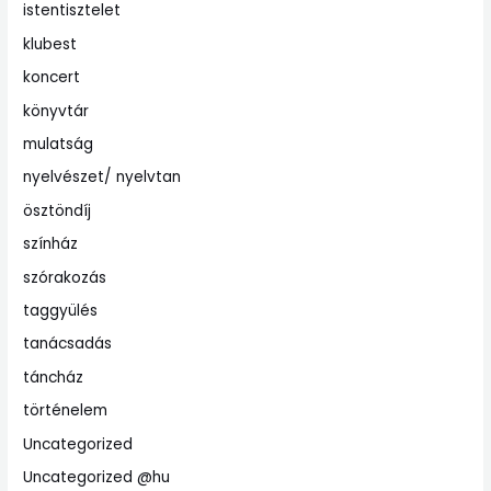
istentisztelet
klubest
koncert
könyvtár
mulatság
nyelvészet/ nyelvtan
ösztöndíj
színház
szórakozás
taggyülés
tanácsadás
táncház
történelem
Uncategorized
Uncategorized @hu