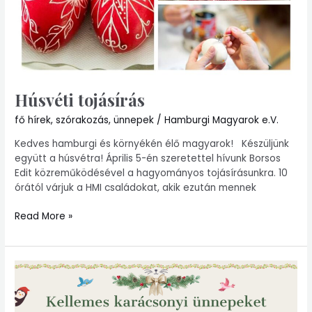
Húsvéti tojásírás
fő hírek
,
szórakozás
,
ünnepek
/
Hamburgi Magyarok e.V.
Kedves hamburgi és környékén élő magyarok! Készüljünk
együtt a húsvétra! Április 5-én szeretettel hívunk Borsos
Edit közreműködésével a hagyományos tojásírásunkra. 10
órától várjuk a HMI családokat, akik ezután mennek
Read More »
Kellemes
karácsonyi
ünnepeket
kíván