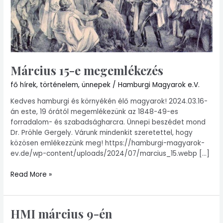
Március 15-e megemlékezés
fő hírek
,
történelem
,
ünnepek
/
Hamburgi Magyarok e.V.
Kedves hamburgi és környékén élő magyarok! 2024.03.16-
án este, 19 órától megemlékezünk az 1848-49-es
forradalom- és szabadságharcra. Ünnepi beszédet mond
Dr. Pröhle Gergely. Várunk mindenkit szeretettel, hogy
közösen emlékezzünk meg! https://hamburgi-magyarok-
ev.de/wp-content/uploads/2024/07/marcius_15.webp […]
Read More »
HMI március 9-én
HMI
március