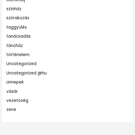
színház
szórakozás
taggyülés
tanácsadás
táncház
történelem
Uncategorized
Uncategorized @hu
ünnepek
vásár
vezetöség
zene