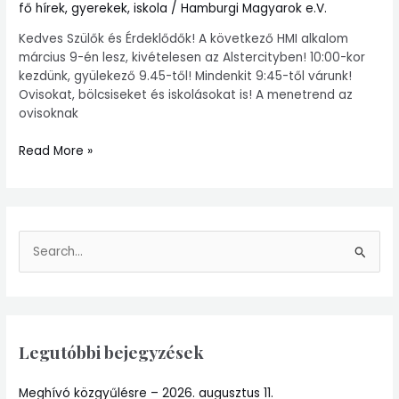
fő hírek
,
gyerekek
,
iskola
/
Hamburgi Magyarok e.V.
9-
én
Kedves Szülők és Érdeklődők! A következő HMI alkalom
március 9-én lesz, kivételesen az Alstercityben! 10:00-kor
kezdünk, gyülekező 9.45-től! Mindenkit 9:45-től várunk!
Ovisokat, bölcsiseket és iskolásokat is! A menetrend az
ovisoknak
Read More »
S
e
a
r
Legutóbbi bejegyzések
c
h
Meghívó közgyűlésre – 2026. augusztus 11.
f