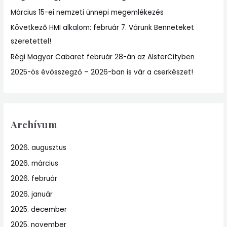
Március 15-ei nemzeti ünnepi megemlékezés
o
r
Következő HMI alkalom: február 7. Várunk Benneteket
:
szeretettel!
Régi Magyar Cabaret február 28-án az AlsterCityben
2025-ös évösszegző – 2026-ban is vár a cserkészet!
Archívum
2026. augusztus
2026. március
2026. február
2026. január
2025. december
2025. november