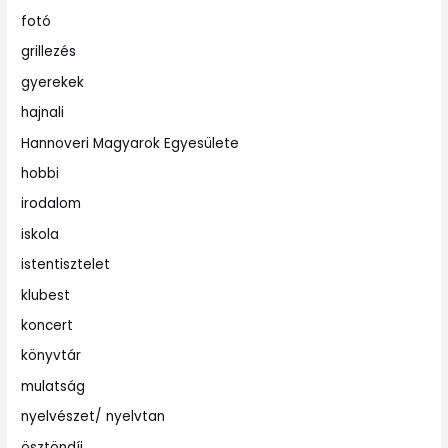
fotó
grillezés
gyerekek
hajnali
Hannoveri Magyarok Egyesülete
hobbi
irodalom
iskola
istentisztelet
klubest
koncert
könyvtár
mulatság
nyelvészet/ nyelvtan
ösztöndíj