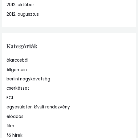
2012. október
2012. augusztus
Kategóriák
álarcosbál
Allgemein
berlini nagykövetség
cserkészet
ECL
egyesületen kívüli rendezvény
elöadás
film
fő hírek