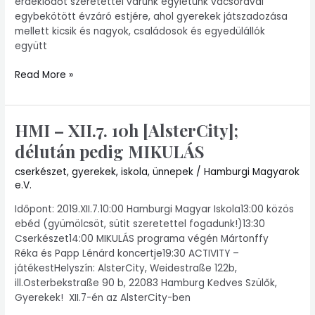
érdeklődőt szeretettel várunk egyletünk vacsorával
egybekötött évzáró estjére, ahol gyerekek játszadozása
mellett kicsik és nagyok, családosok és egyedülállók
együtt
Read More »
HMI – XII.7. 10h [AlsterCity];
HMI
–
délután pedig MIKULÁS
XII.7.
10h
cserkészet
,
gyerekek
,
iskola
,
ünnepek
/
Hamburgi Magyarok
e.V.
[AlsterCity];
délután
Időpont: 2019.XII.7.10:00 Hamburgi Magyar Iskola13:00 közös
pedig
ebéd (gyümölcsöt, sütit szeretettel fogadunk!)13:30
MIKULÁS
Cserkészet14:00 MIKULÁS programa végén Mártonffy
Réka és Papp Lénárd koncertje19:30 ACTIVITY –
játékestHelyszín: AlsterCity, Weidestraße 122b,
ill.Osterbekstraße 90 b, 22083 Hamburg Kedves Szülők,
Gyerekek! XII.7-én az AlsterCity-ben