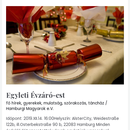
Egyleti
Évzáró-
est
Egyleti Évzáró-est
fő hírek
,
gyerekek
,
mulatság
,
szórakozás
,
táncház
/
Hamburgi Magyarok e.V.
Időpont: 2019.XII.14. 16:00Helyszín: AlsterCity, Weidestraße
122b, ill.Osterbekstraße 90 b, 22083 Hamburg Minden