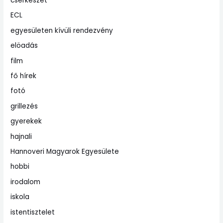
cserkészet
ECL
egyesületen kívüli rendezvény
elöadás
film
fő hírek
fotó
grillezés
gyerekek
hajnali
Hannoveri Magyarok Egyesülete
hobbi
irodalom
iskola
istentisztelet