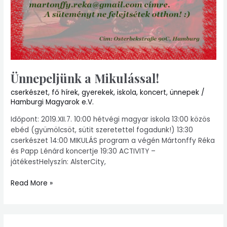
Ünnepeljünk a Mikulással!
cserkészet
,
fő hírek
,
gyerekek
,
iskola
,
koncert
,
ünnepek
/
Hamburgi Magyarok e.V.
Időpont: 2019.XII.7. 10:00 hétvégi magyar iskola 13:00 közös
ebéd (gyümölcsöt, sütit szeretettel fogadunk!) 13:30
cserkészet 14:00 MIKULÁS program a végén Mártonffy Réka
és Papp Lénárd koncertje 19:30 ACTIVITY –
játékestHelyszín: AlsterCity,
Read More »