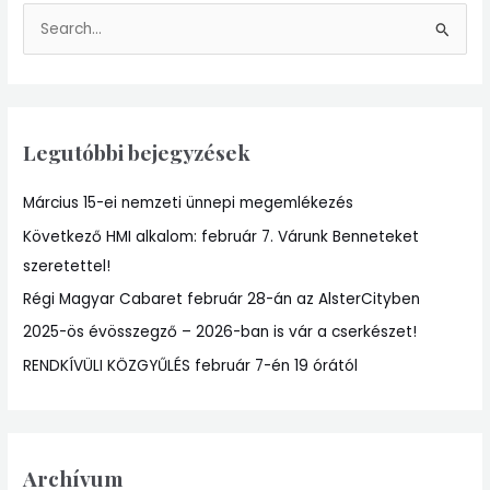
S
e
a
r
Legutóbbi bejegyzések
c
h
Március 15-ei nemzeti ünnepi megemlékezés
f
Következő HMI alkalom: február 7. Várunk Benneteket
o
szeretettel!
r
:
Régi Magyar Cabaret február 28-án az AlsterCityben
2025-ös évösszegző – 2026-ban is vár a cserkészet!
RENDKÍVÜLI KÖZGYŰLÉS február 7-én 19 órától
Archívum