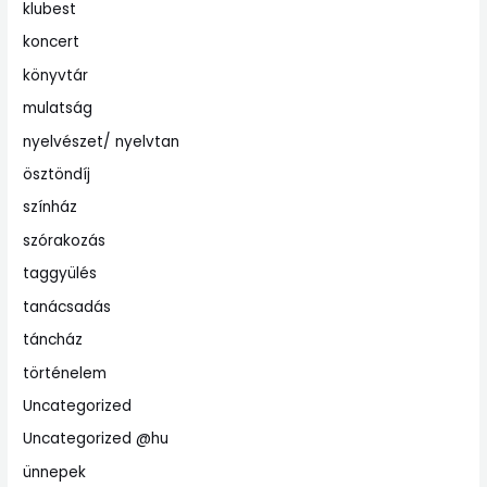
klubest
koncert
könyvtár
mulatság
nyelvészet/ nyelvtan
ösztöndíj
színház
szórakozás
taggyülés
tanácsadás
táncház
történelem
Uncategorized
Uncategorized @hu
ünnepek