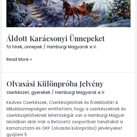
Áldott Karácsonyi Ünnepeket
fő hírek
,
ünnepek
/
Hamburgi Magyarok e.V.
Read More »
Olvasási Különpróba Jelvény
Olvasási
Különpróba
cserkészet
,
gyerekek
/
Hamburgi Magyarok e.V.
Jelvény
Kedves Cserkészek, Cserkészjelöltek és Érdeklődők! A
Mikulásünnepségen említettem, hogy a cserkészeknek és
cserkészjelölteknek lehetőségük van a Hamburgi Magyar
Iskolában akár már a Betűvető csoportban tanultakat is
kamatoztatni és OKP (olvasási különpróba) jelvényeket
gyűjteni 5