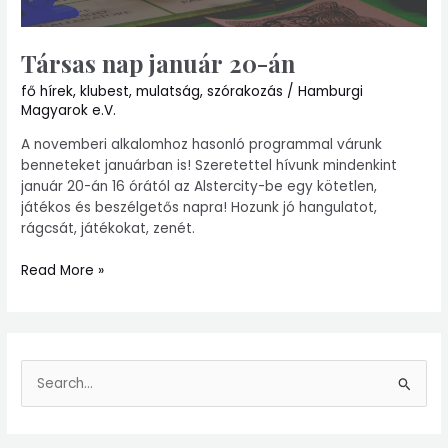
Társas nap január 20-án
fő hírek
,
klubest
,
mulatság
,
szórakozás
/
Hamburgi
Magyarok e.V.
A novemberi alkalomhoz hasonló programmal várunk
benneteket januárban is! Szeretettel hívunk mindenkint
január 20-án 16 órától az Alstercity-be egy kötetlen,
játékos és beszélgetős napra! Hozunk jó hangulatot,
rágcsát, játékokat, zenét.
Read More »
S
e
a