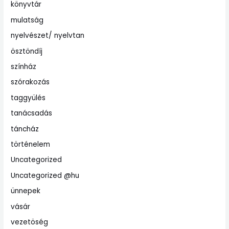
könyvtár
mulatság
nyelvészet/ nyelvtan
ösztöndíj
színház
szórakozás
taggyülés
tanácsadás
táncház
történelem
Uncategorized
Uncategorized @hu
ünnepek
vásár
vezetöség