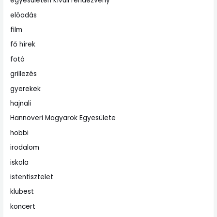
egyesületen kívüli rendezvény
elöadás
film
fő hírek
fotó
grillezés
gyerekek
hajnali
Hannoveri Magyarok Egyesülete
hobbi
irodalom
iskola
istentisztelet
klubest
koncert