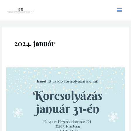
Skip
Main
to
Men
content
2024. január
Korcsolyázás
január
31-
én