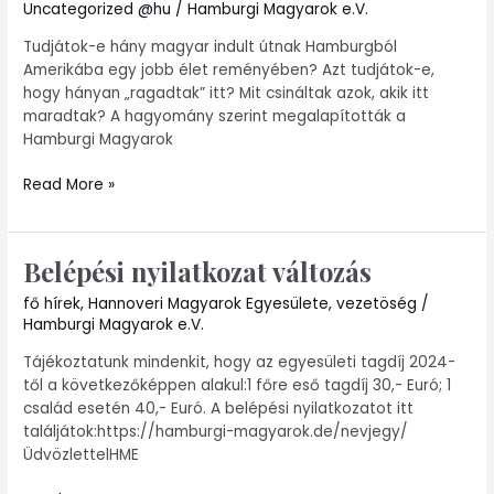
Uncategorized @hu
/
Hamburgi Magyarok e.V.
január
28-
Tudjátok-e hány magyar indult útnak Hamburgból
án
Amerikába egy jobb élet reményében? Azt tudjátok-e,
hogy hányan „ragadtak” itt? Mit csináltak azok, akik itt
maradtak? A hagyomány szerint megalapították a
Hamburgi Magyarok
Read More »
Belépési nyilatkozat változás
Belépési
nyilatkozat
fő hírek
,
Hannoveri Magyarok Egyesülete
,
vezetöség
/
változás
Hamburgi Magyarok e.V.
Tájékoztatunk mindenkit, hogy az egyesületi tagdíj 2024-
től a következőképpen alakul:1 főre eső tagdíj 30,- Euró; 1
család esetén 40,- Euró. A belépési nyilatkozatot itt
találjátok:https://hamburgi-magyarok.de/nevjegy/
ÜdvözlettelHME