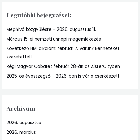
r
Legutóbbi bejegyzések
c
h
Meghívó közgyűlésre – 2026. augusztus 11.
f
Március 15-ei nemzeti ünnepi megemlékezés
o
r
Következő HMI alkalom: február 7. Várunk Benneteket
:
szeretettel!
Régi Magyar Cabaret február 28-án az AlsterCityben
2025-ös évösszegző – 2026-ban is vár a cserkészet!
Archívum
2026. augusztus
2026. március