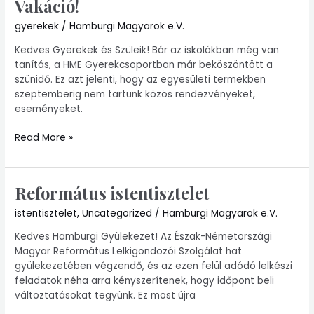
Vakáció!
gyerekek
/
Hamburgi Magyarok e.V.
Kedves Gyerekek és Szüleik! Bár az iskolákban még van
tanítás, a HME Gyerekcsoportban már beköszöntött a
szünidő. Ez azt jelenti, hogy az egyesületi termekben
szeptemberig nem tartunk közös rendezvényeket,
eseményeket.
Read More »
Református istentisztelet
Református
istentisztelet
istentisztelet
,
Uncategorized
/
Hamburgi Magyarok e.V.
Kedves Hamburgi Gyülekezet! Az Észak-Németországi
Magyar Református Lelkigondozói Szolgálat hat
gyülekezetében végzendő, és az ezen felül adódó lelkészi
feladatok néha arra kényszerítenek, hogy időpont beli
változtatásokat tegyünk. Ez most újra