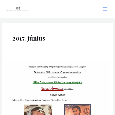
Skip
Main
to
Men
content
2017. június
Filmvetítés:
Szent
Ágoston
(magyar
nyelven)