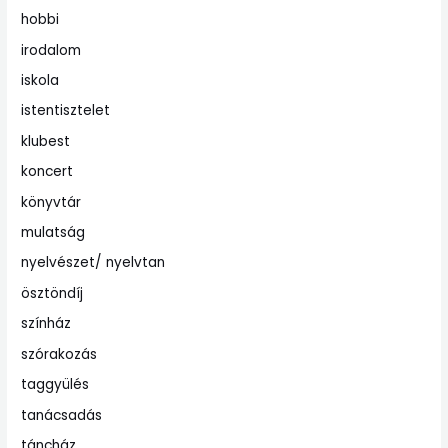
hobbi
irodalom
iskola
istentisztelet
klubest
koncert
könyvtár
mulatság
nyelvészet/ nyelvtan
ösztöndíj
színház
szórakozás
taggyülés
tanácsadás
táncház