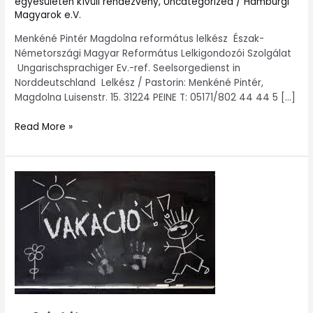
egyesületen kívüli rendezvény
,
Uncategorized
/
Hamburgi
Magyarok e.V.
Menkéné Pintér Magdolna református lelkész Észak-
Németországi Magyar Református Lelkigondozói Szolgálat
Ungarischsprachiger Ev.-ref. Seelsorgedienst in
Norddeutschland Lelkész / Pastorin: Menkéné Pintér,
Magdolna Luisenstr. 15. 31224 PEINE T: 05171/802 44 44 5 […]
Read More »
Vakáció!