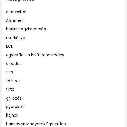
álarcosbál
Allgemein
berlini nagykövetség
cserkészet
ECL
egyesületen kívüli rendezvény
elöadás
film
fő hírek
fotó
grillezés
gyerekek
hajnali
Hannoveri Magyarok Egyesülete