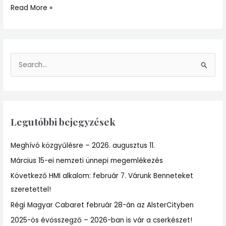
Read More »
S
e
a
r
Legutóbbi bejegyzések
c
h
Meghívó közgyűlésre – 2026. augusztus 11.
f
Március 15-ei nemzeti ünnepi megemlékezés
o
r
Következő HMI alkalom: február 7. Várunk Benneteket
:
szeretettel!
Régi Magyar Cabaret február 28-án az AlsterCityben
2025-ös évösszegző – 2026-ban is vár a cserkészet!