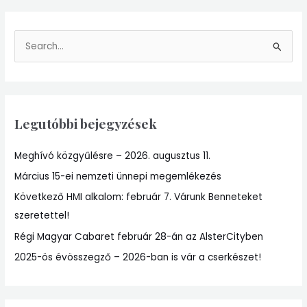
S
e
a
r
Legutóbbi bejegyzések
c
h
Meghívó közgyűlésre – 2026. augusztus 11.
f
Március 15-ei nemzeti ünnepi megemlékezés
o
r
Következő HMI alkalom: február 7. Várunk Benneteket
:
szeretettel!
Régi Magyar Cabaret február 28-án az AlsterCityben
2025-ös évösszegző – 2026-ban is vár a cserkészet!