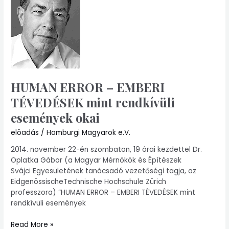
EMBERI
TÉVEDÉSEK
mint
rendkívüli
események
okai
HUMAN ERROR – EMBERI
TÉVEDÉSEK mint rendkívüli
események okai
elöadás
/
Hamburgi Magyarok e.V.
2014. november 22-én szombaton, 19 órai kezdettel Dr.
Oplatka Gábor (a Magyar Mérnökök és Építészek
Svájci Egyesületének tanácsadó vezetőségi tagja, az
EidgenössischeTechnische Hochschule Zürich
professzora) “HUMAN ERROR – EMBERI TÉVEDÉSEK mint
rendkívüli események
Read More »