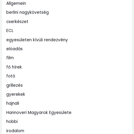
Allgemein
berlini nagykövetség
cserkészet
ECL
egyesületen kívüli rendezvény
elöadás
film
fő hírek
fotó
grillezés
gyerekek
hajnali
Hannoveri Magyarok Egyesülete
hobbi
irodalom