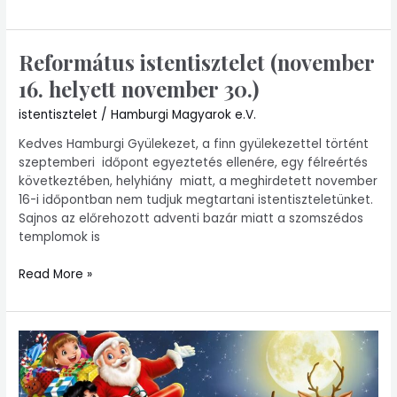
Református istentisztelet (november
Református
istentisztelet
16. helyett november 30.)
(november
16.
istentisztelet
/
Hamburgi Magyarok e.V.
helyett
Kedves Hamburgi Gyülekezet, a finn gyülekezettel történt
november
szeptemberi időpont egyeztetés ellenére, egy félreértés
30.)
következtében, helyhiány miatt, a meghirdetett november
16-i időpontban nem tudjuk megtartani istentiszteletünket.
Sajnos az előrehozott adventi bazár miatt a szomszédos
templomok is
Read More »
Mikulás