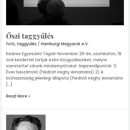
Őszi taggyűlés
fotó
,
taggyülés
/
Hamburgi Magyarok e.V.
Kedves Egyesületi Tagok! November 29-én, szombaton, 19
órai kezdettel tartjuk ezévi közgyűlèsünket, melyre
szeretettel várunk mindannyiótokat. Napirendipontok: 1)
Éves beszámoló (Fiedrich Ireghy Annamária) 2) A
közhasznúság jelenlegi állapota (Fiedrich Ireghy Annamária
[…]
Read More »
HUMAN
ERROR
–