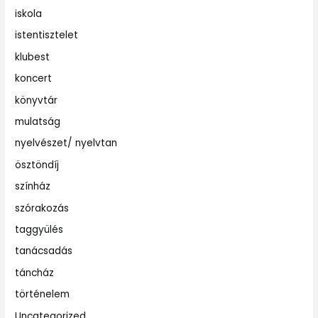
iskola
istentisztelet
klubest
koncert
könyvtár
mulatság
nyelvészet/ nyelvtan
ösztöndíj
színház
szórakozás
taggyülés
tanácsadás
táncház
történelem
Uncategorized