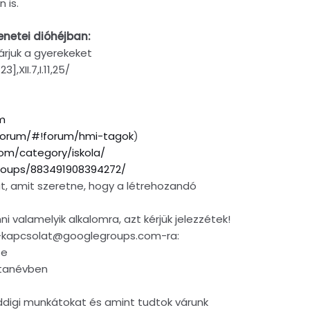
 is.
enetei dióhéjban:
árjuk a gyerekeket
3],XII.7,I.11,25/
m
/forum/#!forum/hmi-tagok
)
om/category/iskola/
roups/883491908394272/
t, amit szeretne, hogy a létrehozandó
 valamelyik alkalomra, azt kérjük jelezzétek!
hmi-kapcsolat@googlegroups.com-ra:
se
tanévben
ddigi munkátokat és amint tudtok várunk