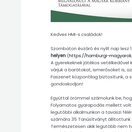
Kedves HMI-s családok!
Szombaton évzáró és nyílt nap lesz 1
helyen
(
https://hamburgi-magyarok.
A gyerekeknek játékos vetélkedővel k
várjuk a barátokat, ismerősöket is, az
Faszenet központilag biztosítunk, a
gondoskodjon!
Egyúttal örömmel számolunk be, hogy 
Folyamatos gyarapodás mellett volt o
legutóbbi alkalmunkon a tavaszi fél
számára 35 Tanúsítványt állítottunk k
Természetesen akik legutóbb nem tud