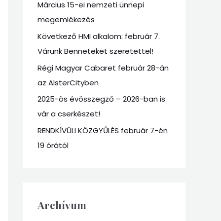
Március 15-ei nemzeti ünnepi
f
megemlékezés
o
r
Következő HMI alkalom: február 7.
:
Várunk Benneteket szeretettel!
Régi Magyar Cabaret február 28-án
az AlsterCityben
2025-ös évösszegző – 2026-ban is
vár a cserkészet!
RENDKÍVÜLI KÖZGYŰLÉS február 7-én
19 órától
Archívum