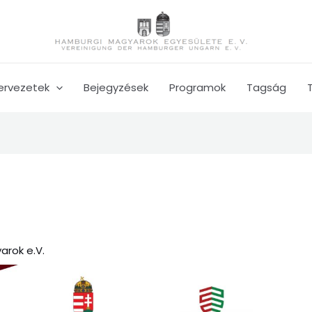
ervezetek
Bejegyzések
Programok
Tagság
rok e.V.