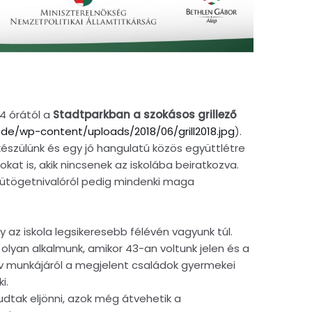
4 órától a
Stadtparkban a szokásos grillező
de/wp-content/uploads/2018/06/grill2018.jpg
).
észülünk és egy jó hangulatú közös együttlétre
okat is, akik nincsenek az iskolába beiratkozva.
 sütögetnivalóról pedig mindenki maga
az iskola legsikeresebb félévén vagyunk túl.
lyan alkalmunk, amikor 43-an voltunk jelen és a
év munkájáról a megjelent családok gyermekei
i.
tak eljönni, azok még átvehetik a