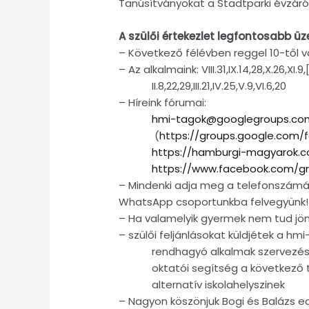
Tanúsítványokat a Stadtparki évzárón
A szülői értekezlet legfontosabb üz
– Következő félévben reggel 10-től v
– Az alkalmaink: VIII.31,IX.14,28,X.26,XI.9,[2
II.8,22,29,III.21,IV.25,V.9,VI.6,20
– Híreink fórumai:
hmi-tagok@googlegroups.co
(
https://groups.google.com
https://hamburgi-magyarok.c
https://www.facebook.com/g
– Mindenki adja meg a telefonszámá
WhatsApp csoportunkba felvegyünk!
– Ha valamelyik gyermek nem tud jönni
– szülői feljánlásokat küldjétek a 
rendhagyó alkalmak szervezé
oktatói segítség a következő 
alternatív iskolahelyszinek
– Nagyon köszönjuk Bogi és Balázs e