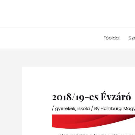
Skip
to
content
Főoldal
Sz
2018/19-es Évzáró
/
gyerekek
,
iskola
/ By
Hamburgi Magya