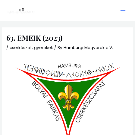
Skip
Main
to
Men
content
63. EMEIK (2023)
/
cserkészet
,
gyerekek
/ By
Hamburgi Magyarok e.V.