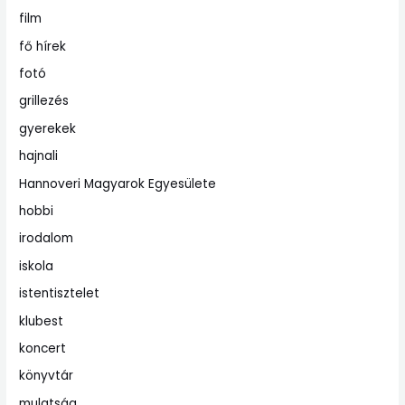
film
fő hírek
fotó
grillezés
gyerekek
hajnali
Hannoveri Magyarok Egyesülete
hobbi
irodalom
iskola
istentisztelet
klubest
koncert
könyvtár
mulatság