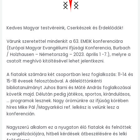
Kedves Magyar testvéreink, Cserkészek és Érdeklődők!
Várunk szeretettel mindenkit a 63. EMEIK konferenciára
(Európai Magyar Evangéliumi Ifjúsági Konferencia, Burbach
/ Holzhausen – Németország – 2023. április 1 -7.), melyre a
csatolt meghívó kitöltésével lehet jelentkezni.
A fiatalok számára két csoportban lesz foglalkozás: 11-14 és
15-18 évesek felosztásával. A délelőttönkénti
bibliatanulmányt Juhos Barni és Máté András foglalkozásai
követik majd. Délután pedig játékos, sportos, kirándulásos,
… programok lesznek. Nagy örömünkre az ifjúság körében
híres Mike Pál /Magyarkéci ref. lelkész is velünk lesz a
konferencián.
Nagyszerű alkalom ez a nyugaton élő fiatalok és felnőttek
evangélizációjára, hitbeli kérdések átbeszélésére és lelki