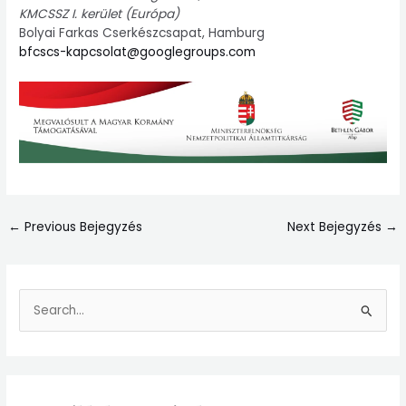
KMCSSZ I. kerület (Európa)
Bolyai Farkas Cserkészcsapat, Hamburg
bfcscs-kapcsolat@googlegroups.com
←
Previous Bejegyzés
Next Bejegyzés
→
S
e
a
r