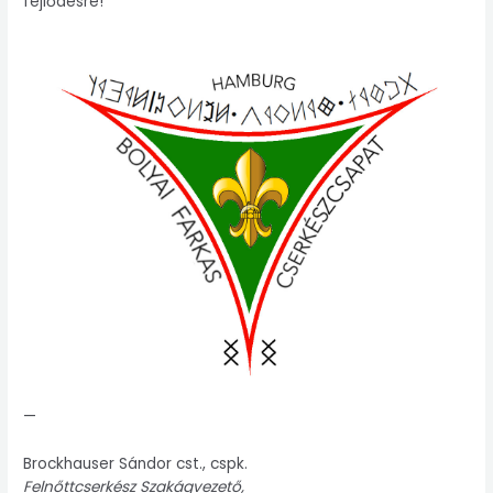
fejlődésre!
—
Brockhauser Sándor cst., cspk.
Felnőttcserkész Szakágvezető,