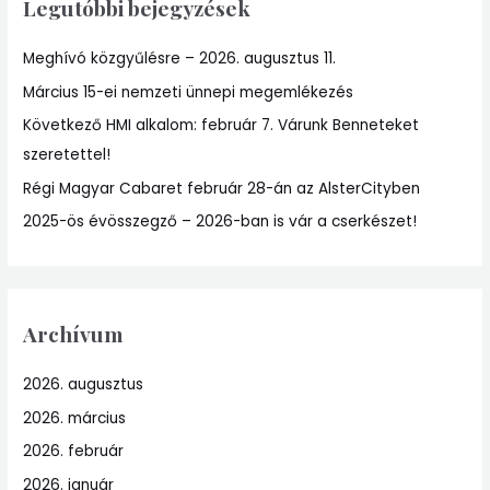
Legutóbbi bejegyzések
c
h
Meghívó közgyűlésre – 2026. augusztus 11.
f
Március 15-ei nemzeti ünnepi megemlékezés
o
r
Következő HMI alkalom: február 7. Várunk Benneteket
:
szeretettel!
Régi Magyar Cabaret február 28-án az AlsterCityben
2025-ös évösszegző – 2026-ban is vár a cserkészet!
Archívum
2026. augusztus
2026. március
2026. február
2026. január