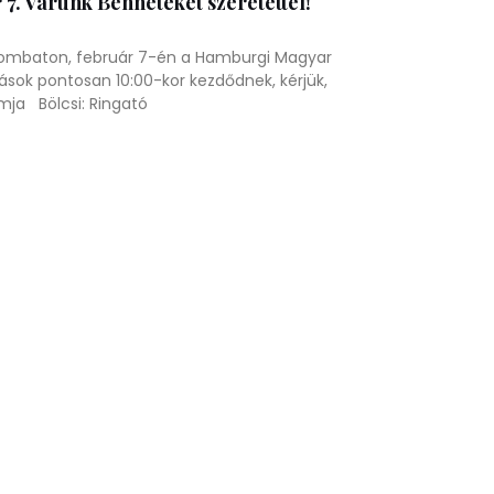
7. Várunk Benneteket szeretettel!
zombaton, február 7-én a Hamburgi Magyar
zások pontosan 10:00-kor kezdődnek, kérjük,
mja Bölcsi: Ringató