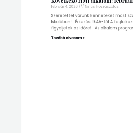
Következő HMI alkalom: február 
február 4, 2026
Nincs hozzászólás
Szeretettel várunk Benneteket most s
Iskolában! Érkezés: 9:45-től A foglalko
figyeljetek az időre! Az alkalom progra
Tovább olvasom »