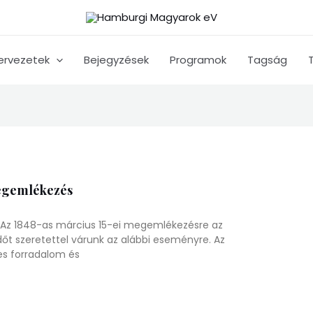
ervezetek
Bejegyzések
Programok
Tagság
megemlékezés
! Az 1848-as március 15-ei megemlékezésre az
őt szeretettel várunk az alábbi eseményre. Az
es forradalom és