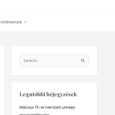
Történetünk
S
e
a
r
c
Legutóbbi bejegyzések
h
Március 15-ei nemzeti ünnepi
f
megemlékezés