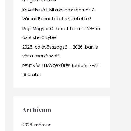
o
r
Következő HMI alkalom: február 7.
:
Várunk Benneteket szeretettel!
Régi Magyar Cabaret február 28-án
az AlsterCityben
2025-ös évösszegző – 2026-ban is
vár a cserkészet!
RENDKÍVÜLI KÖZGYŰLÉS február 7-én
19 órától
Archívum
2026. március