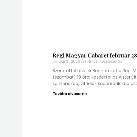
Régi Magyar Cabaret február 28
január 31, 2026
Nincs hozzászólás
Szeretettel hívunk Benneteket a Régi
(szombat) 19 órai kezdettel az Alster
sanzonokba, vitriolos kabarédalokba cs
Tovább olvasom »