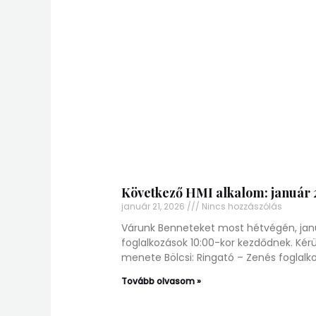
Következő HMI alkalom: január 2
január 21, 2026
Nincs hozzászólás
Várunk Benneteket most hétvégén, jan
foglalkozások 10:00-kor kezdődnek. Kér
menete Bölcsi: Ringató – Zenés foglalk
Tovább olvasom »