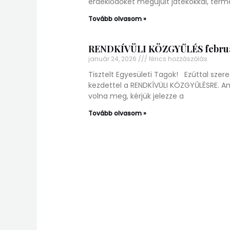
érdeklődőket megújult játékokkal, termé
Tovább olvasom »
RENDKÍVÜLI KÖZGYŰLÉS február
január 24, 2026
Nincs hozzászólás
Tisztelt Egyesületi Tagok! Ezúttal szere
kezdettel a RENDKÍVÜLI KÖZGYŰLÉSRE. A
volna meg, kérjük jelezze a
Tovább olvasom »