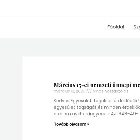
Skip
to
content
Főoldal
Sz
Március 15-ei nemzeti ünnepi 
március 13, 2026
Nincs hozzászólás
Kedves Egyesületi tagok és érdeklődők
egyesület tagságát és minden érdeklőd
alkalom nyílt és ingyenes. Az 1848–49-
Tovább olvasom »