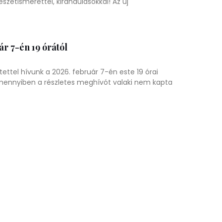
szetismerettel, kirándulásokkal! Az új
 7-én 19 órától
tettel hívunk a 2026. február 7-én este 19 órai
mennyiben a részletes meghívót valaki nem kapta