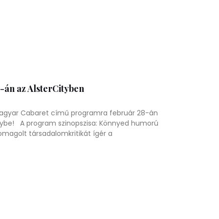
-án az AlsterCityben
 Magyar Cabaret című programra február 28-án
Citybe! A program szinopszisa: Könnyed humorú
omagolt társadalomkritikát ígér a