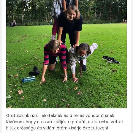
Gratulálunk az új jelölteknek és a teljes vándor őrsnek!
Kívánom, hogy ne csak kiállják a próbát, de Istenbe vetett
hitük erőssége és vidám öröm kísérje őket utukon!