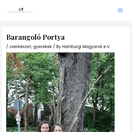
Skip
Main
to
Men
content
Barangoló Portya
/
cserkészet
,
gyerekek
/ By
Hamburgi Magyarok e.V.