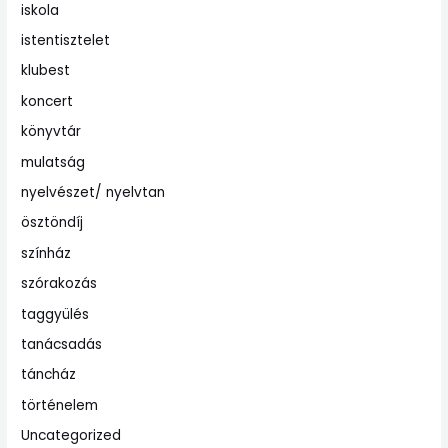
iskola
istentisztelet
klubest
koncert
könyvtár
mulatság
nyelvészet/ nyelvtan
ösztöndíj
színház
szórakozás
taggyülés
tanácsadás
táncház
történelem
Uncategorized