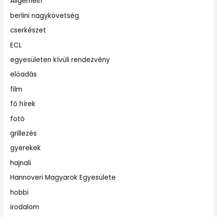
Allgemein
berlini nagykövetség
cserkészet
ECL
egyesületen kívüli rendezvény
elöadás
film
fő hírek
fotó
grillezés
gyerekek
hajnali
Hannoveri Magyarok Egyesülete
hobbi
irodalom