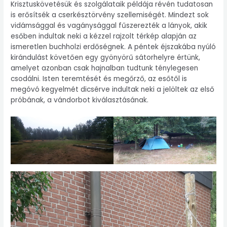
Krisztuskövetésük és szolgálataik példája révén tudatosan
is erősítsék a cserkésztörvény szellemiségét. Mindezt sok
vidámsággal és vagánysággal fűszerezték a lányok, akik
esőben indultak neki a kézzel rajzolt térkép alapján az
ismeretlen buchholzi erdőségnek. A péntek éjszakába nyúló
kirándulást követően egy gyönyörű sátorhelyre értünk,
amelyet azonban csak hajnalban tudtunk ténylegesen
csodálni. Isten teremtését és megőrző, az esőtől is
megóvó kegyelmét dicsérve indultak neki a jelöltek az első
próbának, a vándorbot kiválasztásának.