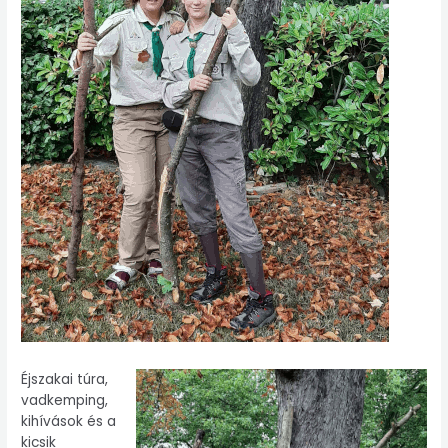
Éjszakai túra,
vadkemping,
kihívások és a
kicsik