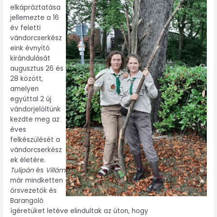
elkápráztatása
jellemezte a 16
év feletti
vándorcserkész
eink évnyitó
kirándulását
augusztus 26 és
28 között,
amelyen
egyúttal 2 új
vándorjelöltünk
kezdte meg az
éves
felkészülését a
vándorcserkész
ek életére.
Tulipán
és
Villám
már mindketten
őrsvezetők és
Barangoló
ígéretüket letéve elindultak az úton, hogy