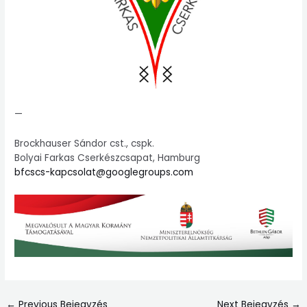
—
Brockhauser Sándor cst., cspk.
Bolyai Farkas Cserkészcsapat, Hamburg
bfcscs-kapcsolat@googlegroups.com
←
Previous Bejegyzés
Next Bejegyzés
→