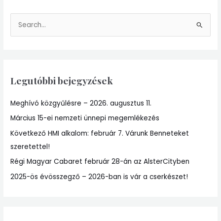
S
e
a
r
Legutóbbi bejegyzések
c
h
Meghívó közgyűlésre – 2026. augusztus 11.
f
Március 15-ei nemzeti ünnepi megemlékezés
o
r
Következő HMI alkalom: február 7. Várunk Benneteket
:
szeretettel!
Régi Magyar Cabaret február 28-án az AlsterCityben
2025-ös évösszegző – 2026-ban is vár a cserkészet!