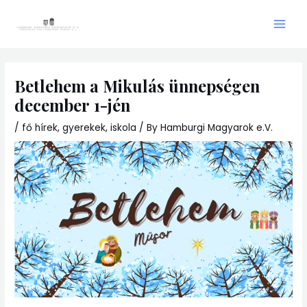
Skip
Main
to
Men
content
Betlehem a Mikulás ünnepségen
december 1-jén
/
fő hírek
,
gyerekek
,
iskola
/ By
Hamburgi Magyarok e.V.