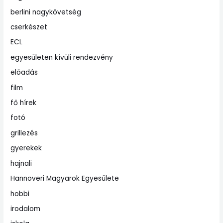
berlini nagykövetség
cserkészet
ECL
egyesületen kívüli rendezvény
elöadás
film
fő hírek
fotó
grillezés
gyerekek
hajnali
Hannoveri Magyarok Egyesülete
hobbi
irodalom