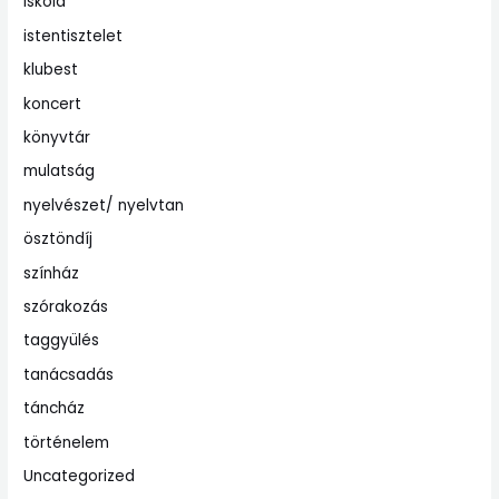
iskola
istentisztelet
klubest
koncert
könyvtár
mulatság
nyelvészet/ nyelvtan
ösztöndíj
színház
szórakozás
taggyülés
tanácsadás
táncház
történelem
Uncategorized