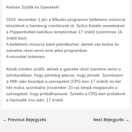
Kedves Szülők és Gyerekek!
2024. december 1-jén a Mikulás programon betlehemi műsorral
készülnek a hamburgi cserkészek dr. Szőcs Katalin vezetésével
a Poppenbütteli katolikus templomban 17 órától (szentmise 16
órától lesz).
A betlehemi műsorra bárki jelentkezhet, akinek van kedve és
szeretne részt venni eme jeles programban.
A részvétel önkéntes.
Kérek minden szülőt, akinek a gyereke részt szeretne venni a
színdarabban, hogy péntekig jelezze, hogy jönnek. Szombaton
a HMI után kiosztjuk a szerepeket (CPG-ben 17 órától) és két
hét múlva szombatra (november 23-ra) kérjük megtanulni a
szövegeket, hogy próbálhassunk. Szintén a CPG-ben próbálunk
a harmadik óra után, 17 órától.
←
Previous Bejegyzés
Next Bejegyzés
→