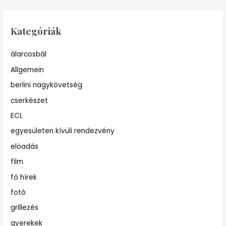
Kategóriák
álarcosbál
Allgemein
berlini nagykövetség
cserkészet
ECL
egyesületen kívüli rendezvény
elöadás
film
fő hírek
fotó
grillezés
gyerekek