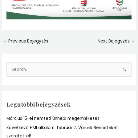
←
Previous Bejegyzés
Next Bejegyzés
→
S
e
a
r
Legutóbbi bejegyzések
c
h
Március 15-ei nemzeti ünnepi megemlékezés
f
Következő HMI alkalom: február 7. Várunk Benneteket
o
szeretettel!
r