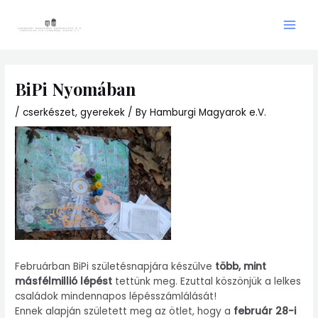
Skip
Main
to
Men
content
BiPi Nyomában
/
cserkészet
,
gyerekek
/ By
Hamburgi Magyarok e.V.
Februárban BiPi születésnapjára készülve
több, mint
másfélmillió lépést
tettünk meg. Ezuttal köszönjük a lelkes
családok mindennapos lépésszámlálását!
Ennek alapján született meg az ötlet, hogy a
február 28-i