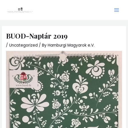
Skip
Main
to
Men
content
BUOD-Naptár 2019
/
Uncategorized
/ By
Hamburgi Magyarok e.V.