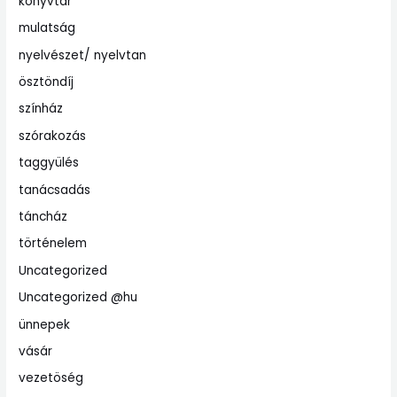
könyvtár
mulatság
nyelvészet/ nyelvtan
ösztöndíj
színház
szórakozás
taggyülés
tanácsadás
táncház
történelem
Uncategorized
Uncategorized @hu
ünnepek
vásár
vezetöség