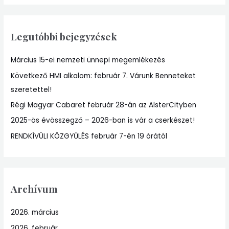
a
r
Legutóbbi bejegyzések
c
h
Március 15-ei nemzeti ünnepi megemlékezés
f
Következő HMI alkalom: február 7. Várunk Benneteket
o
szeretettel!
r
:
Régi Magyar Cabaret február 28-án az AlsterCityben
2025-ös évösszegző – 2026-ban is vár a cserkészet!
RENDKÍVÜLI KÖZGYŰLÉS február 7-én 19 órától
Archívum
2026. március
2026. február