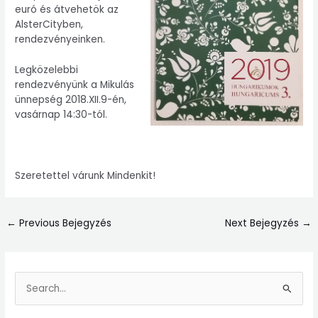
euró és átvehetök az
AlsterCityben,
rendezvényeinken.
Legközelebbi
rendezvényünk a Mikulás
ünnepség 2018.XII.9-én,
vasárnap 14:30-tól.
Szeretettel várunk Mindenkit!
←
Previous Bejegyzés
Next Bejegyzés
→
S
e