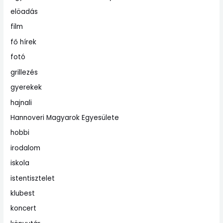
elöadás
film
fő hírek
fotó
grillezés
gyerekek
hajnali
Hannoveri Magyarok Egyesülete
hobbi
irodalom
iskola
istentisztelet
klubest
koncert