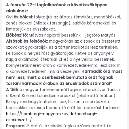
A február 22-i foglalkozások a következőképpen
alakulnak:
Ovi és bölcsi:
folytatjuk az állatos témakört, mondókákkal,
zenés blokkal (Állatok farsangja), találós kérdésekkel és
ismételjük az évszakokat.
Előkészítő:
Mátyás napjáról beszélünk – jégtörő Mátyás.
Alsósok és felsősök:
magyarórán az alsósok az összetett
szavakat gyakorolják és a történetalkotás lesz terítéken.
Felsősök a helyesírást gyakorolják, illetve az anyanyelv
napja alkalmából (február 21-e) a nyelvekről beszélnek.
Környezetismeret-órán a környezetvédelemről lesz szó: mi
a környezetvédelem, mik a veszélyek.
Harmadik óra most
nem lesz, mert a cserkészek bemutató órát fognak
tartani harmadik órában az érdeklődők számára!*
A tinik
a magyar történelemről fognak interaktívan tanulni
a Szent Korona kalandjain keresztül (első kettő órában).
Ez egy rendhagyó alkalom lesz, hiszen a cserkészek a
berliniekkel közösen bemutató órát és toborzást tartanak:
https://hamburgi-magyarok-ev.de/hamburgi-
cserkeszet…/
Program:
15 órától, az iskolai foglalkozások mellett (a