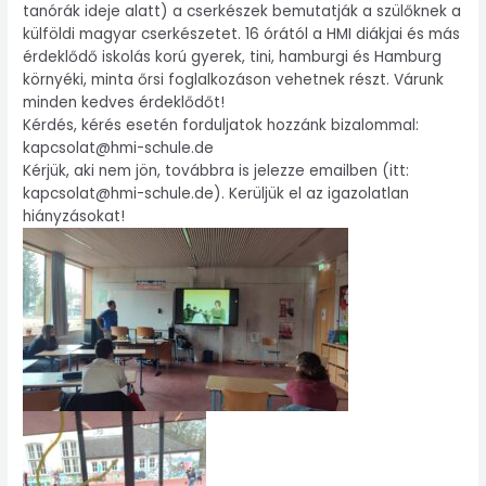
tanórák ideje alatt) a cserkészek bemutatják a szülőknek a
külföldi magyar cserkészetet. 16 órától a HMI diákjai és más
érdeklődő iskolás korú gyerek, tini, hamburgi és Hamburg
környéki, minta őrsi foglalkozáson vehetnek részt. Várunk
minden kedves érdeklődőt!
Kérdés, kérés esetén forduljatok hozzánk bizalommal:
kapcsolat@hmi-schule.de
Kérjük, aki nem jön, továbbra is jelezze emailben (itt:
kapcsolat@hmi-schule.de). Kerüljük el az igazolatlan
hiányzásokat!