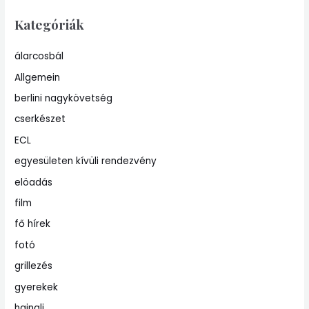
Kategóriák
álarcosbál
Allgemein
berlini nagykövetség
cserkészet
ECL
egyesületen kívüli rendezvény
elöadás
film
fő hírek
fotó
grillezés
gyerekek
hajnali