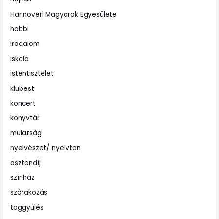
Hannoveri Magyarok Egyesülete
hobbi
irodalom
iskola
istentisztelet
klubest
koncert
könyvtár
mulatság
nyelvészet/ nyelvtan
ösztöndíj
színház
szórakozás
taggyülés