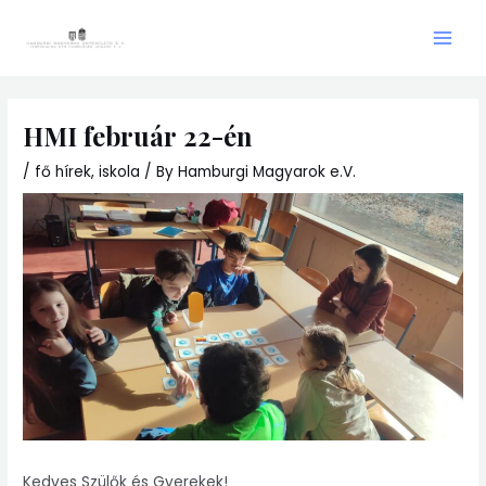
Skip
Main
to
Men
content
HMI február 22-én
/
fő hírek
,
iskola
/ By
Hamburgi Magyarok e.V.
Kedves Szülők és Gyerekek!