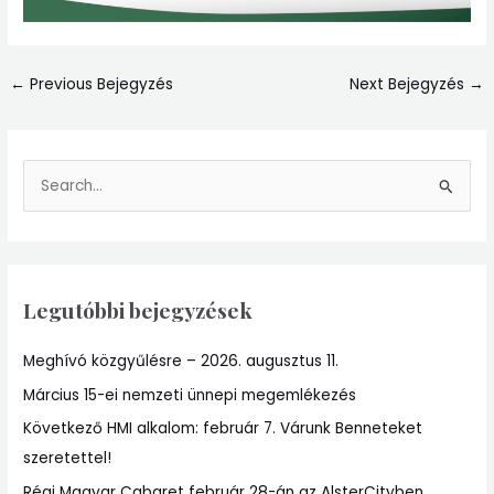
←
Previous Bejegyzés
Next Bejegyzés
→
S
e
a
r
Legutóbbi bejegyzések
c
h
Meghívó közgyűlésre – 2026. augusztus 11.
f
Március 15-ei nemzeti ünnepi megemlékezés
o
r
Következő HMI alkalom: február 7. Várunk Benneteket
:
szeretettel!
Régi Magyar Cabaret február 28-án az AlsterCityben