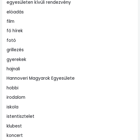
egyesületen kívüli rendezvény
elöadás
film
fő hírek
fotó
grillezés
gyerekek
hajnali
Hannoveri Magyarok Egyesülete
hobbi
irodalom
iskola
istentisztelet
klubest
koncert