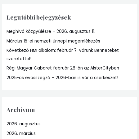
r
Legutóbbi bejegyzések
c
h
Meghívó közgyűlésre – 2026. augusztus 11.
f
Március 15-ei nemzeti ünnepi megemlékezés
o
r
Következő HMI alkalom: február 7. Várunk Benneteket
:
szeretettel!
Régi Magyar Cabaret február 28-án az AlsterCityben
2025-ös évösszegző – 2026-ban is vár a cserkészet!
Archívum
2026. augusztus
2026. március