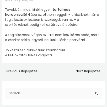
Továbbá mindenkinél legyen
tartalmas
harapnivaló!
Hiába az otthoni reggeli, – a kicsiknek már a
foglalkozások közben is szükségük van rá, – a
cserkészeknek pedig kell az útravaló ebédre.
A foglalkozások végén ezuttal nem lesz közös ebéd, mert
a cserkészekkel egyből indulunk Plönbe portyázni.
Jó készülést, találkozunk szombaton!
A HMI oktatók lelkes csapata
←
Previous Bejegyzés
Next Bejegyzés
→
S
e
a