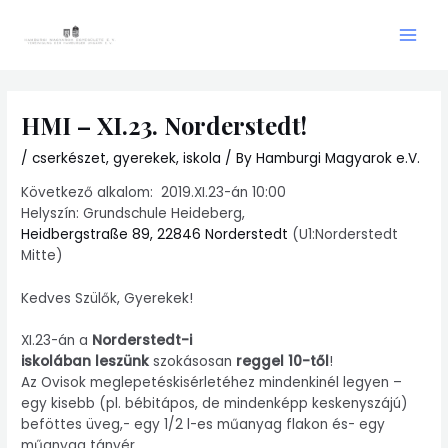
Skip
Main
to
Men
content
HMI – XI.23. Norderstedt!
/
cserkészet
,
gyerekek
,
iskola
/ By
Hamburgi Magyarok e.V.
Következő alkalom: 2019.XI.23-án 10:00
Helyszín: Grundschule Heideberg,
Heidbergstraße 89, 22846 Norderstedt
(U1:Norderstedt
Mitte)
Kedves Szülők, Gyerekek!
XI.23-án a
Norderstedt-i
iskolában leszünk
szokásosan
reggel 10-től
!
Az Ovisok meglepetéskisérletéhez mindenkinél legyen –
egy kisebb (pl. bébitápos, de mindenképp keskenyszájú)
beföttes üveg,- egy 1/2 l-es műanyag flakon és- egy
műanyag tányér.