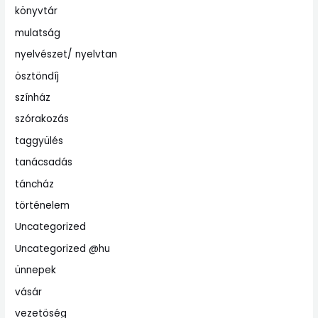
könyvtár
mulatság
nyelvészet/ nyelvtan
ösztöndíj
színház
szórakozás
taggyülés
tanácsadás
táncház
történelem
Uncategorized
Uncategorized @hu
ünnepek
vásár
vezetöség