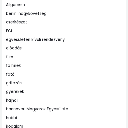
Allgemein
berlini nagykövetség
cserkészet
ECL
egyesületen kívüli rendezvény
elöadás
film
fő hírek
fotó
grillezés
gyerekek
hajnali
Hannoveri Magyarok Egyesülete
hobbi
irodalom