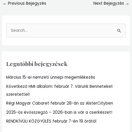
←
Previous Bejegyzés
Next Bejegyzés
→
S
e
a
r
Legutóbbi bejegyzések
c
h
Március 15-ei nemzeti ünnepi megemlékezés
f
Következő HMI alkalom: február 7. Várunk Benneteket
o
szeretettel!
r
:
Régi Magyar Cabaret február 28-án az AlsterCityben
2025-ös évösszegző – 2026-ban is vár a cserkészet!
RENDKÍVÜLI KÖZGYŰLÉS február 7-én 19 órától