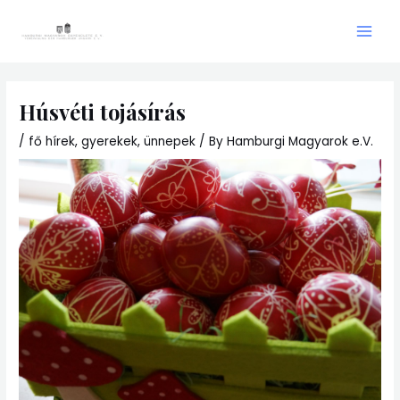
Skip
Main
to
Men
content
Húsvéti tojásírás
/
fő hírek
,
gyerekek
,
ünnepek
/ By
Hamburgi Magyarok e.V.