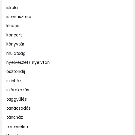
iskola
istentisztelet
klubest
koncert
könyvtár
mulatság
nyelvészet/ nyelvtan
ösztöndíj
színház
szórakozás
taggyülés
tanácsadás
táncház
történelem