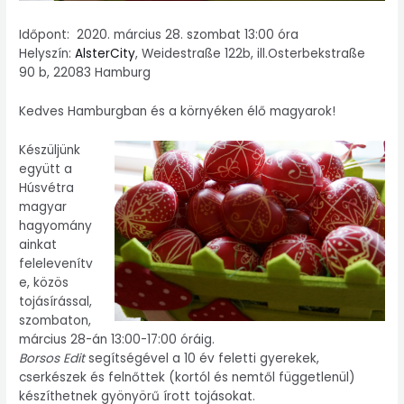
Időpont: 2020. március 28. szombat 13:00 óra
Helyszín:
AlsterCity
, Weidestraße 122b, ill.Osterbekstraße
90 b, 22083 Hamburg
Kedves Hamburgban és a környéken élő magyarok!
Készüljünk
együtt a
Húsvétra
magyar
hagyomány
ainkat
felelevenítv
e, közös
tojásírással,
szombaton,
március 28-án 13:00-17:00 óráig.
Borsos Edit
segítségével a 10 év feletti gyerekek,
cserkészek és felnőttek (kortól és nemtől függetlenül)
készíthetnek gyönyörű írott tojásokat.