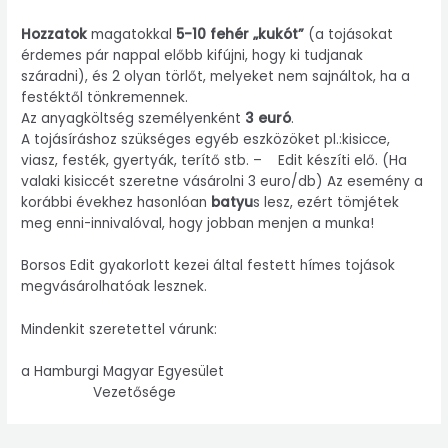
Hozzatok
magatokkal
5-10 fehér „kukót”
(a tojásokat
érdemes pár nappal előbb kifújni, hogy ki tudjanak
száradni), és 2 olyan törlőt, melyeket nem sajnáltok, ha a
festéktől tönkremennek.
Az anyagköltség személyenként
3
euró
.
A tojásíráshoz szükséges egyéb eszközöket pl.:kisicce,
viasz, festék, gyertyák, terítő stb. – Edit készíti elő. (Ha
valaki kisiccét szeretne vásárolni 3 euro/db) Az esemény a
korábbi évekhez hasonlóan
batyu
s lesz, ezért tömjétek
meg enni-innivalóval, hogy jobban menjen a munka!
Borsos Edit gyakorlott kezei által festett hímes tojások
megvásárolhatóak lesznek.
Mindenkit szeretettel várunk:
a Hamburgi Magyar Egyesület
Vezetősége