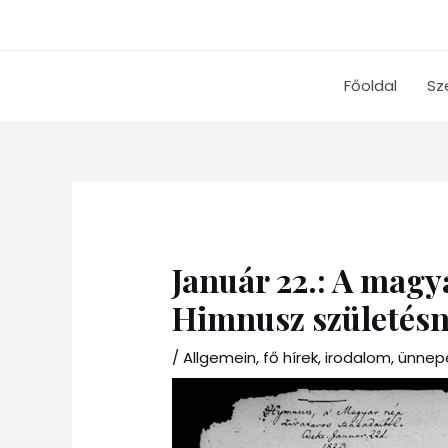
Skip
to
content
Főoldal
Sz
Január 22.: A magy
Himnusz születés
/
Allgemein
,
fő hírek
,
irodalom
,
ünnep