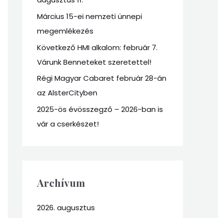
o
r
Március 15-ei nemzeti ünnepi
:
megemlékezés
Következő HMI alkalom: február 7.
Várunk Benneteket szeretettel!
Régi Magyar Cabaret február 28-án
az AlsterCityben
2025-ös évösszegző – 2026-ban is
vár a cserkészet!
Archívum
2026. augusztus