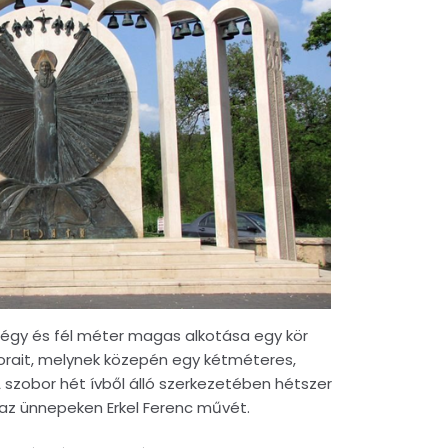
 négy és fél méter magas alkotása egy kör
sorait, melynek közepén egy kétméteres,
A szobor hét ívből álló szerkezetében hétszer
az ünnepeken Erkel Ferenc művét.