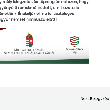
 mély lélegzetet, és töprengjünk el azon, hogy
 gyönyörű remekmű íródott, amit azóta is
neklünk. Énekeljük el ma is, tisztelegve
magyar nemzet himnusza előtt!
Next Bejegyzés