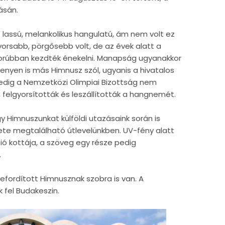
ásán.
lassú, melankolikus hangulatú, ám nem volt ez
gyorsabb, pörgősebb volt, de az évek alatt a
rúbban kezdték énekelni. Manapság ugyanakkor
enyen is más Himnusz szól, ugyanis a hivatalos
edig a Nemzetközi Olimpiai Bizottság nem
, felgyorsították és leszállították a hangnemét.
 Himnuszunkat külföldi utazásaink során is
zlete megtalálható útlevelünkben. UV-fény alatt
ió kottája, a szöveg egy része pedig
.
efordított Himnusznak szobra is van. A
fel Budakeszin.