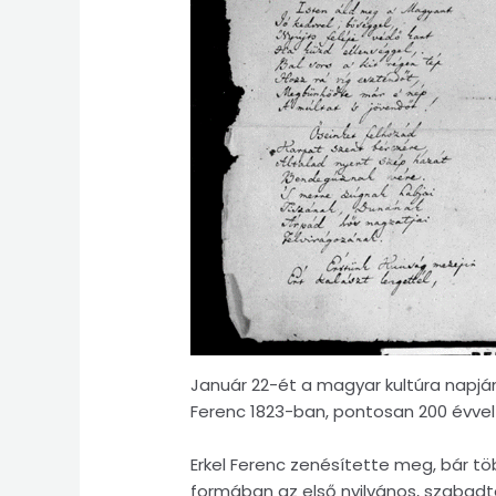
Január 22-ét a magyar kultúra napjá
Ferenc 1823-ban, pontosan 200 évvel
Erkel Ferenc zenésítette meg, bár töb
formában az első nyilvános, szabadté