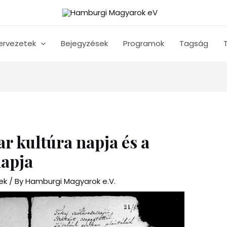
ervezetek
Bejegyzések
Programok
Tagság
ar kultúra napja és a
napja
ek
/ By
Hamburgi Magyarok e.V.