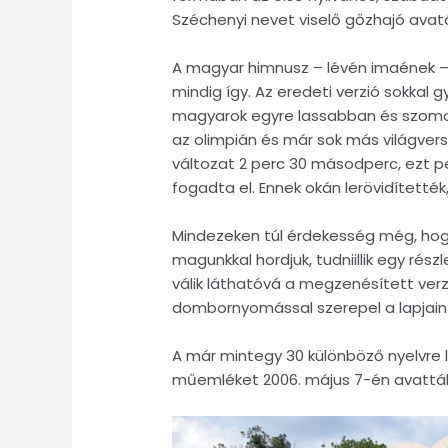
Széchenyi nevet viselő gőzhajó avat
A magyar himnusz – lévén imaének – 
mindig így. Az eredeti verzió sokkal 
magyarok egyre lassabban és szomo
az olimpián és már sok más világvers
változat 2 perc 30 másodperc, ezt p
fogadta el. Ennek okán lerövidítették
Mindezeken túl érdekesség még, hogy
magunkkal hordjuk, tudniillik egy rés
válik láthatóvá a megzenésített verz
dombornyomással szerepel a lapjain
A már mintegy 30 különböző nyelvre l
műemléket 2006. május 7-én avatták 