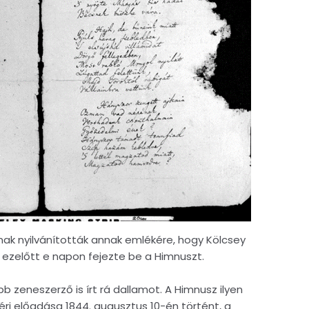
nak nyilvánították annak emlékére, hogy Kölcsey
 ezelőtt e napon fejezte be a Himnuszt.
b zeneszerző is írt rá dallamot. A Himnusz ilyen
ri előadása 1844. augusztus 10-én történt, a