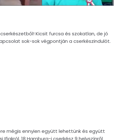
serkészetből! Kicsit furcsa és szokatlan, de jó
kapcsolat sok-sok végpontján a cserkészindulót.
ére mégis ennyien együtt lehettünk és együtt
Ifjakról. 18 Hamburg-i cserkész 9 helyszínről