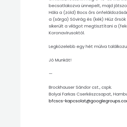
becsatlakozva ünnepelt, majd játszo
Hála a (zöld) Bocs őrs önfeláldozásá
a (sárga) Sóvirág és (kék) Hiúz őrs
sikerült a világot megtisztítani a (fe
Koronavírusoktól.
Legközelebb egy hét múlva találkozun
Jó Munkát!
—
Brockhauser Sándor cst., cspk.
Bolyai Farkas Cserkészcsapat, Hamb
bfcscs-kapcsolat@googlegroups.c