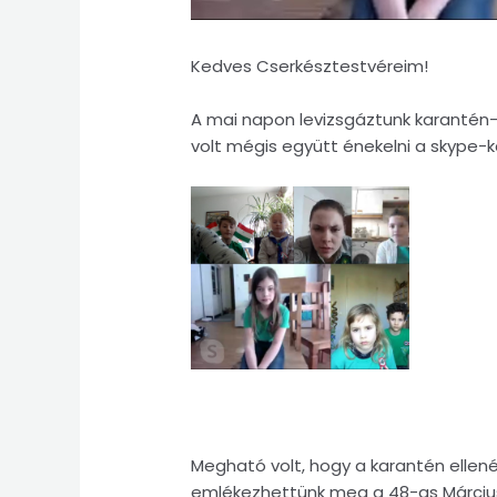
Kedves Cserkésztestvéreim!
A mai napon levizsgáztunk karantén-c
volt mégis együtt énekelni a skype-
Megható volt, hogy a karantén ellen
emlékezhettünk meg a 48-as Márciusi 