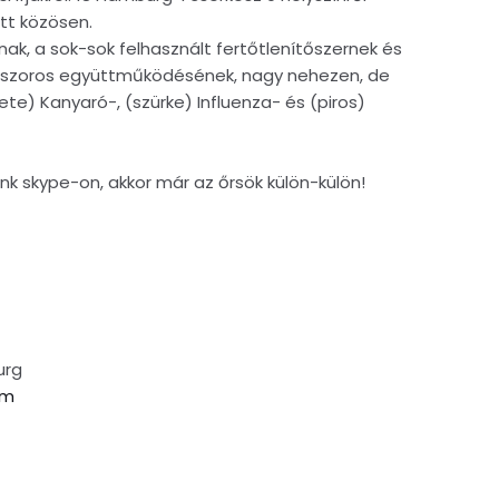
tt közösen.
nak, a sok-sok felhasznált fertőtlenítőszernek és
ök szoros együttműködésének, nagy nehezen, de
kete) Kanyaró-, (szürke) Influenza- és (piros)
k skype-on, akkor már az őrsök külön-külön!
urg
om