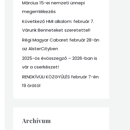
Március 15-ei nemzeti ünnepi
f
megemlékezés
o
r
Következő HMI alkalom: február 7.
:
Várunk Benneteket szeretettel!
Régi Magyar Cabaret február 28-án
az AlsterCityben
2025-ös évösszegző – 2026-ban is
vár a cserkészet!
RENDKÍVÜLI KÖZGYŰLÉS február 7-én
19 órától
Archívum