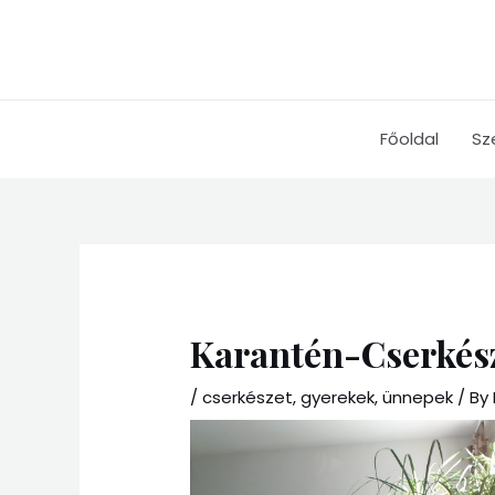
Skip
to
content
Főoldal
Sz
Karantén-Cserkés
/
cserkészet
,
gyerekek
,
ünnepek
/ By