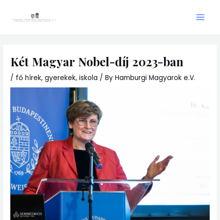
Skip
Main
to
Men
content
Két Magyar Nobel-díj 2023-ban
/
fő hírek
,
gyerekek
,
iskola
/ By
Hamburgi Magyarok e.V.