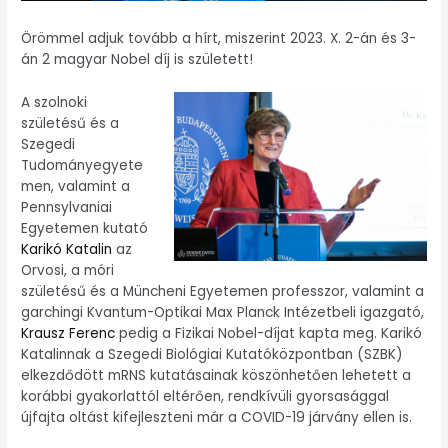
Örömmel adjuk tovább a hírt, miszerint 2023. X. 2-án és 3-
án 2 magyar Nobel díj is született!
A szolnoki
születésű és a
Szegedi
Tudományegyete
men, valamint a
Pennsylvaniai
Egyetemen kutató
Karikó Katalin
az
Orvosi, a móri
születésű és a Müncheni Egyetemen professzor, valamint a
garchingi Kvantum-Optikai Max Planck Intézetbeli igazgató,
Krausz Ferenc
pedig a Fizikai Nobel-díjat kapta meg. Karikó
Katalinnak a Szegedi Biológiai Kutatóközpontban (SZBK)
elkezdődött mRNS kutatásainak köszönhetően lehetett a
korábbi gyakorlattól eltérően, rendkívüli gyorsasággal
újfajta oltást kifejleszteni már a COVID-19 járvány ellen is.