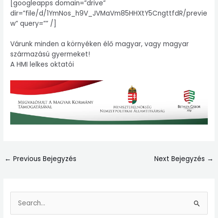
[googleapps domain=”drive”
dir=”file/d/1YmNos_h9V_JVMaVm85HHXtY5CngttfdR/previe
w” query=”” /]
Várunk minden a környéken élő magyar, vagy magyar
származású gyermeket!
A HMI lelkes oktatói
←
Previous Bejegyzés
Next Bejegyzés
→
S
e