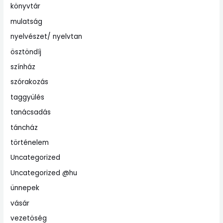
könyvtár
mulatság
nyelvészet/ nyelvtan
ösztöndíj
színház
szórakozás
taggyülés
tanácsadás
táncház
történelem
Uncategorized
Uncategorized @hu
ünnepek
vásár
vezetöség