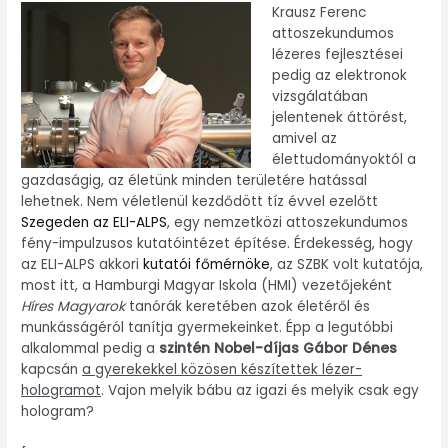
Krausz Ferenc
attoszekundumos
lézeres fejlesztései
pedig az elektronok
vizsgálatában
jelentenek áttörést,
amivel az
élettudományoktól a
gazdaságig, az életünk minden területére hatással
lehetnek. Nem véletlenül kezdődött tíz évvel ezelőtt
Szegeden az ELI-ALPS
, egy nemzetközi attoszekundumos
fény-impulzusos kutatóintézet építése. Érdekesség, hogy
az ELI-ALPS akkori
kutatói főmérnöke
, az SZBK volt kutatója,
most itt, a Hamburgi Magyar Iskola (HMI) vezetőjeként
Híres Magyarok
tanórák keretében azok életéről és
munkásságéról tanítja gyermekeinket. Épp a legutóbbi
alkalommal pedig a
szintén Nobel-díjas Gábor Dénes
kapcsán
a gyerekekkel közösen készítettek lézer-
hologramot
. Vajon melyik bábu az igazi és melyik csak egy
hologram?