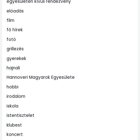
egyesületen kívüli rendezvény
elöadás
film
fő hírek
fotó
grillezés
gyerekek
hajnali
Hannoveri Magyarok Egyesülete
hobbi
irodalom
iskola
istentisztelet
klubest
koncert