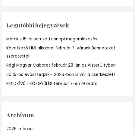
a
r
Legutóbbi bejegyzések
c
h
Március 15-ei nemzeti ünnepi megemlékezés
f
Következő HMI alkalom: február 7. Várunk Benneteket
o
szeretettel!
r
:
Régi Magyar Cabaret február 28-án az AlsterCityben
2025-ös évösszegző – 2026-ban is vár a cserkészet!
RENDKÍVÜLI KÖZGYŰLÉS február 7-én 19 órától
Archívum
2026. március