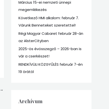
Március 15-ei nemzeti ünnepi
f
megemlékezés
o
r
Következő HMI alkalom: február 7.
:
Várunk Benneteket szeretettel!
Régi Magyar Cabaret február 28-án
az AlsterCityben
2025-ös évösszegző – 2026-ban is
vár a cserkészet!
RENDKÍVÜLI KÖZGYŰLÉS február 7-én
19 órától
→
Archívum