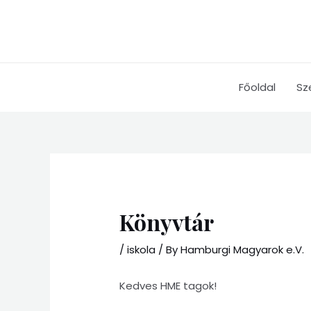
Skip
to
content
Főoldal
Sz
Könyvtár
/
iskola
/ By
Hamburgi Magyarok e.V.
Kedves HME tagok!