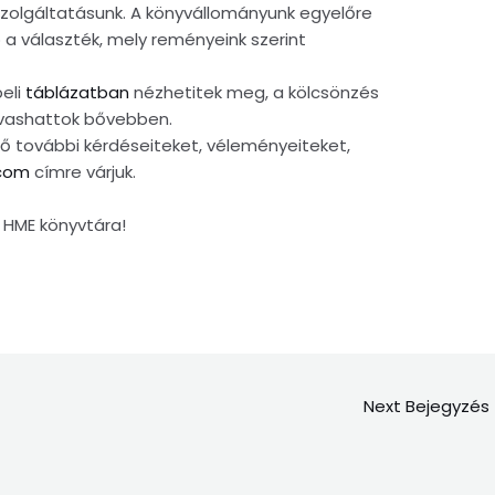
szolgáltatásunk. A könyvállományunk egyelőre
a választék, mely reményeink szerint
beli
táblázatban
nézhetitek meg, a kölcsönzés
vashattok bővebben.
lő további kérdéseiteket, véleményeiteket,
.com
címre várjuk.
 HME könyvtára!
Next Bejegyzés