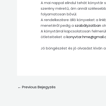
A mai nappal elindul tehát könyvtár 
szerény méretű, ám annál szélesebb 
folyamatosan bővül.
A rendelkezésre álló könyveket a link
menetéről pedig a
szabályzatban
ol
A könyvtárral kapcsolatosan felmerü
ötleteiteket a
konyvtar.hme@gmail
Jó böngészést és jó olvasást kíván a
←
Previous Bejegyzés