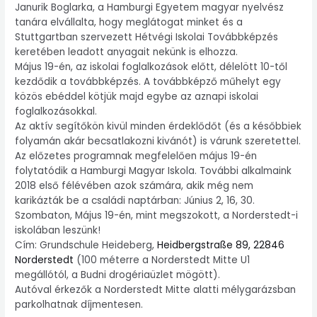
Janurik
Boglarka, a Hamburgi Egyetem
magyar nyelvész
tanára elvállalta, hogy meglátogat minket és a
Stuttgartban szervezett Hétvégi Iskolai Továbbképzés
keretében leadott anyagait nekünk is elhozza.
Május 19-én, az iskolai foglalkozások előtt, délelött 10-től
kezdődik a továbbképzés. A továbbképző műhelyt egy
közös ebéddel kötjük majd egybe az aznapi iskolai
foglalkozásokkal.
Az aktív segítőkön kivül minden érdeklődőt (és a későbbiek
folyamán akár becsatlakozni kivánót) is várunk szeretettel.
Az előzetes programnak megfelelően május 19-én
folytatódik a Hamburgi Magyar Iskola. További alkalmaink
2018 első félévében azok számára, akik még nem
karikázták be a családi naptárban: Június 2, 16, 30.
Szombaton, Május 19-én, mint megszokott, a Norderstedt-i
iskolában leszünk!
Cím: Grundschule Heideberg,
Heidbergstraße 89, 22846
Norderstedt
(100 méterre a Norderstedt Mitte U1
megállótól, a Budni drogériaüzlet mögött).
Autóval érkezők a Norderstedt Mitte alatti mélygarázsban
parkolhatnak díjmentesen.