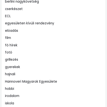
berlini nagykövetség
cserkészet
ECL
egyesületen kívüli rendezvény
elöadás
film
fő hírek
fotó
grillezés
gyerekek
hajnali
Hannoveri Magyarok Egyesülete
hobbi
irodalom
iskola