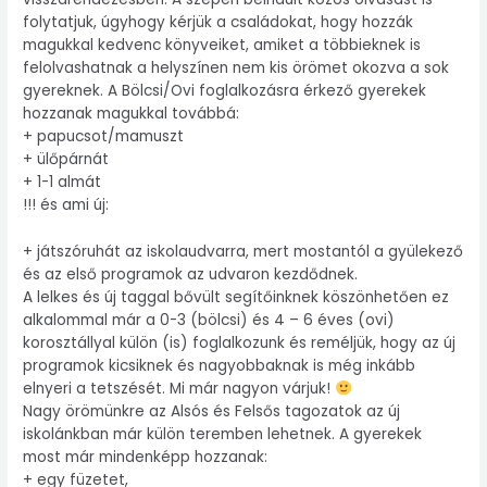
folytatjuk, úgyhogy kérjük a családokat, hogy hozzák
magukkal kedvenc könyveiket, amiket a többieknek is
felolvashatnak a helyszínen nem kis örömet okozva a sok
gyereknek. A Bölcsi/Ovi foglalkozásra érkező gyerekek
hozzanak magukkal továbbá:
+ papucsot/mamuszt
+ ülőpárnát
+ 1-1 almát
!!! és ami új:
+ játszóruhát az iskolaudvarra, mert mostantól a gyülekező
és az első programok az udvaron kezdődnek.
A lelkes és új taggal bővült segítőinknek köszönhetően ez
alkalommal már a 0-3 (bölcsi) és 4 – 6 éves (ovi)
korosztállyal külön (is) foglalkozunk és reméljük, hogy az új
programok kicsiknek és nagyobbaknak is még inkább
elnyeri a tetszését. Mi már nagyon várjuk!
Nagy örömünkre az Alsós és Felsős tagozatok az új
iskolánkban már külön teremben lehetnek. A gyerekek
most már mindenképp hozzanak:
+ egy füzetet,