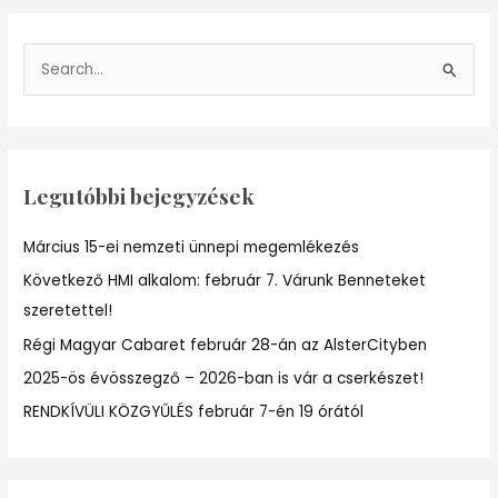
S
e
a
r
Legutóbbi bejegyzések
c
h
Március 15-ei nemzeti ünnepi megemlékezés
f
Következő HMI alkalom: február 7. Várunk Benneteket
o
szeretettel!
r
:
Régi Magyar Cabaret február 28-án az AlsterCityben
2025-ös évösszegző – 2026-ban is vár a cserkészet!
RENDKÍVÜLI KÖZGYŰLÉS február 7-én 19 órától