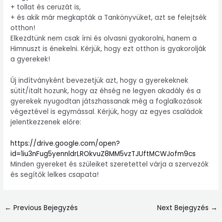
+ tollat és ceruzát is,
+ és akik már megkapták a Tankönyvüket, azt se felejtsék
otthon!
Elkezdtünk nem csak írni és olvasni gyakorolni, hanem a
Himnuszt is énekelni. Kérjük, hogy ezt otthon is gyakorolják
a gyerekek!
Új indítványként bevezetjük azt, hogy a gyerekeknek
sütit/italt hozunk, hogy az éhség ne legyen akadály és a
gyerekek nyugodtan játszhassanak még a foglalkozások
végeztével is egymással. Kérjük, hogy az egyes családok
jelentkezzenek előre:
https://drive.google.com/open?
id=1iu3nFug5yennldrLROkvuZ8MM5vzTJUftMCWJofm9cs
Minden gyereket és szüleiket szeretettel várja a szervezők
és segítők lelkes csapata!
←
Previous Bejegyzés
Next Bejegyzés
→