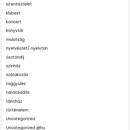
istentisztelet
klubest
koncert
könyvtár
mulatság
nyelvészet/ nyelvtan
ösztöndíj
színház
szórakozás
taggyülés
tanácsadás
táncház
történelem
Uncategorized
Uncategorized @hu