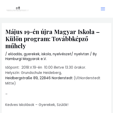
Skip
Main
to
Men
content
Május 19-én újra Magyar Iskola –
Külön program: Továbbképző
műhely
/
elöadás
,
gyerekek
,
iskola
,
nyelvészet/ nyelvtan
/ By
Hamburgi Magyarok e.V.
Időpont: 2018.V.19-én 10.00 illetve 13.30 órakor.
Helyszín: Grundschule Heideberg,
Heidbergstraße 89, 22846 Norderstedt
(U1:Norderstedt
Mitte)
–
Kedves Iskolások – Gyerekek, Szülők!