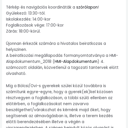
Térkép és navigációs koordináták a
szórólapon
!
Gyülekező: 13:30-tól.
Iskolakezdés: 14:00-kor
Foglalkozások vége: 17:00-kor
Zárás: 18:00-körül.
Újonnan érkezők számára a hivatalos beiratkozas a
helyszinen.
A beiratkozási megállapodás formanyomtatványa a HMI-
Alapdokumentum_2018 (
HMI-Alapdokumentum
) 4.
számozott oldalán, közvetlenül a tagozati tantervek elött
olvasható.
Míg a Bölcsi/Ovi-s gyerekek szülei közül továbbra is
számítunk egyre-egyre, hogy a gyerek(ek)kel közösen
résztvegyen a foglalkozáson, a többi szülő ellenben az
előtérben, a foglalkozásokat nem zavarva
beszélgethet/várakozhat és kérnénk majd őket, hogy
segítsenek az almavágásban is, illetve a terem kezdés
előtti berendezésében illetve a végén a
visszarendezésben. A szépen beindult közös olvasást is