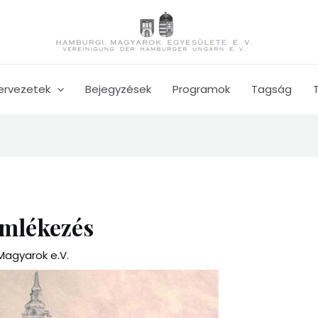
ervezetek
Bejegyzések
Programok
Tagság
emlékezés
agyarok e.V.