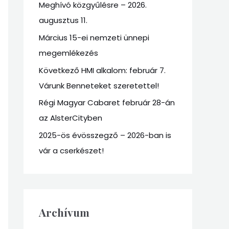
Meghívó közgyűlésre – 2026.
f
augusztus 11.
o
r
Március 15-ei nemzeti ünnepi
:
megemlékezés
Következő HMI alkalom: február 7.
Várunk Benneteket szeretettel!
Régi Magyar Cabaret február 28-án
az AlsterCityben
2025-ös évösszegző – 2026-ban is
vár a cserkészet!
Archívum