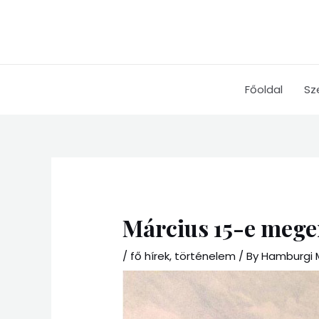
Skip
to
content
Főoldal
Sz
Március 15-e meg
/
fő hírek
,
történelem
/ By
Hamburgi M