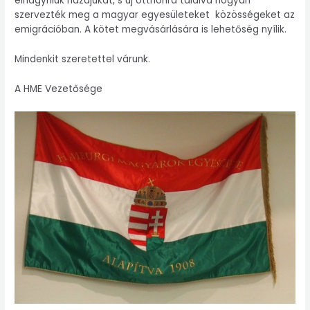
elhagyniuk hazájukat, s új otthonra találva hogyan
szervezték meg a magyar egyesületeket közösségeket az
emigrációban. A kötet megvásárlására is lehetőség nyílik.
Mindenkit szeretettel várunk.
A HME Vezetősége