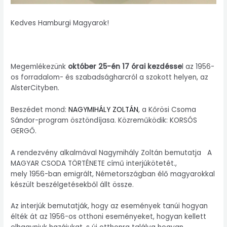
Kedves Hamburgi Magyarok!
Megemlékezünk
október 25-én 17 órai kezdésse
l az 1956-
os forradalom- és szabadságharcról a szokott helyen, az
AlsterCityben.
Beszédet mond:
NAGYMIHÁLY ZOLTÁN
, a Kőrösi Csoma
Sándor-program ösztöndíjasa. Közreműködik: KORSÓS
GERGŐ.
A rendezvény alkalmával Nagymihály Zoltán bemutatja A
MAGYAR CSODA TÖRTÉNETE című interjúkötetét.,
mely 1956-ban emigrált, Németországban élő magyarokkal
készült beszélgetésekből állt össze.
Az interjúk bemutatják, hogy az események tanúi hogyan
élték át az 1956-os otthoni eseményeket, hogyan kellett