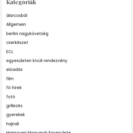
Kategóriák
álarcosbál
Allgemein
berlini nagykövetség
cserkészet
ECL
egyesületen kívüli rendezvény
elöadás
film
fő hírek
fotó
grillezés
gyerekek
hajnali
Hannoveri Magyarok Egyesülete