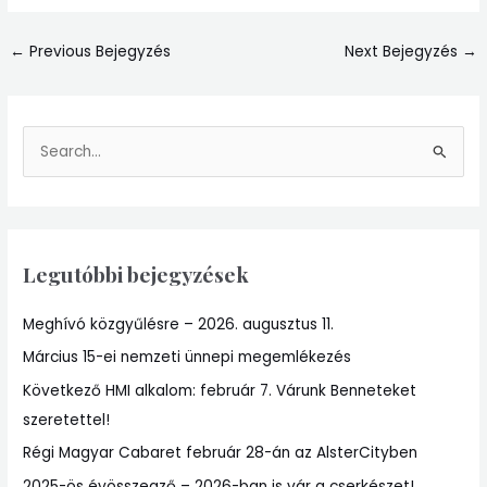
←
Previous Bejegyzés
Next Bejegyzés
→
S
e
a
r
Legutóbbi bejegyzések
c
h
Meghívó közgyűlésre – 2026. augusztus 11.
f
Március 15-ei nemzeti ünnepi megemlékezés
o
r
Következő HMI alkalom: február 7. Várunk Benneteket
:
szeretettel!
Régi Magyar Cabaret február 28-án az AlsterCityben
2025-ös évösszegző – 2026-ban is vár a cserkészet!