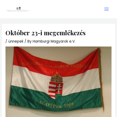
Skip
Main
to
Men
content
Október 23-i megemlékezés
/
ünnepek
/ By
Hamburgi Magyarok e.V.