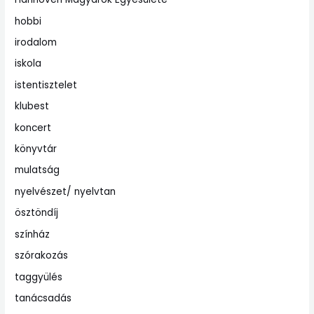
hobbi
irodalom
iskola
istentisztelet
klubest
koncert
könyvtár
mulatság
nyelvészet/ nyelvtan
ösztöndíj
színház
szórakozás
taggyülés
tanácsadás