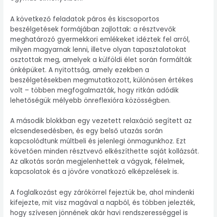
A következő feladatok páros és kiscsoportos
beszélgetések formájában zajlottak: a résztvevők
meghatározó gyermekkori emlékeket idéztek fel arról,
milyen magyarnak lenni, illetve olyan tapasztalatokat
osztottak meg, amelyek a külföldi élet során formálták
önképüket. A nyitottság, amely ezekben a
beszélgetésekben megmutatkozott, különösen értékes
volt – többen megfogalmazták, hogy ritkán adódik
lehetőségük mélyebb önreflexióra közösségben.
A második blokkban egy vezetett relaxáció segített az
elcsendesedésben, és egy belső utazás során
kapcsolódtunk múltbeli és jelenlegi önmagunkhoz. Ezt
követően minden résztvevő elkészíthette saját kollázsát.
Az alkotás során megjelenhettek a vágyak, félelmek,
kapcsolatok és a jövőre vonatkozó elképzelések is.
A foglalkozást egy zárókörrel fejeztük be, ahol mindenki
kifejezte, mit visz magával a napból, és többen jelezték,
hogy szívesen jönnének akár havi rendszerességgel is