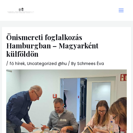
Skip
Main
to
Men
content
Önismereti foglalkozás
Hamburgban – Magyarként
külföldön
/
fő hírek
,
Uncategorized @hu
/ By
Schmees Éva