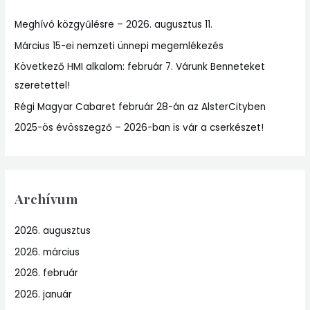
h
Meghívó közgyűlésre – 2026. augusztus 11.
f
Március 15-ei nemzeti ünnepi megemlékezés
o
r
Következő HMI alkalom: február 7. Várunk Benneteket
:
szeretettel!
Régi Magyar Cabaret február 28-án az AlsterCityben
2025-ös évösszegző – 2026-ban is vár a cserkészet!
Archívum
2026. augusztus
2026. március
2026. február
2026. január