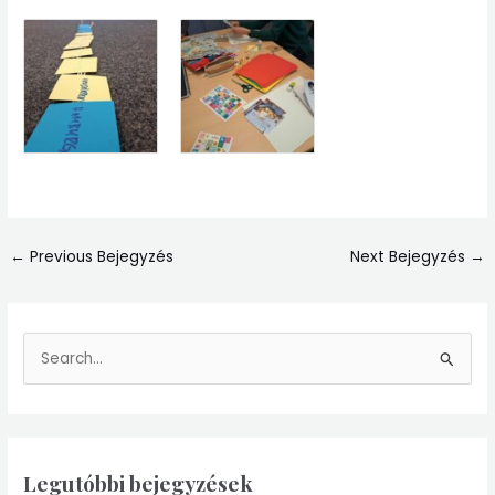
←
Previous Bejegyzés
Next Bejegyzés
→
S
e
a
r
Legutóbbi bejegyzések
c