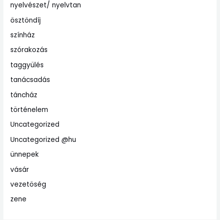
nyelvészet/ nyelvtan
ösztöndíj
színház
szórakozás
taggyülés
tanácsadás
táncház
történelem
Uncategorized
Uncategorized @hu
ünnepek
vásár
vezetöség
zene