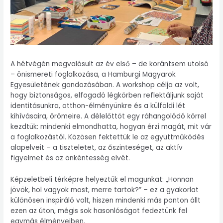
A hétvégén megvalósult az év első – de korántsem utolsó
– önismereti foglalkozása, a Hamburgi Magyarok
Egyesületének gondozásában. A workshop célja az volt,
hogy biztonságos, elfogadó légkörben reflektáljunk saját
identitásunkra, otthon-élményünkre és a külföldi lét
kihívásaira, örömeire. A délelőttöt egy ráhangolódó körrel
kezdtük: mindenki elmondhatta, hogyan érzi magát, mit vár
a foglalkozástól. Közösen fektettük le az együttműködés
alapelveit – a tiszteletet, az őszinteséget, az aktív
figyelmet és az önkéntesség elvét.
Képzeletbeli térképre helyeztük el magunkat: „Honnan
jövök, hol vagyok most, merre tartok?” – ez a gyakorlat
különösen inspiráló volt, hiszen mindenki más ponton állt
ezen az úton, mégis sok hasonlóságot fedeztünk fel
egymás élményeiben.