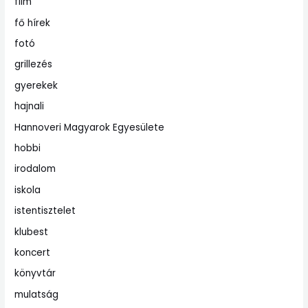
film
fő hírek
fotó
grillezés
gyerekek
hajnali
Hannoveri Magyarok Egyesülete
hobbi
irodalom
iskola
istentisztelet
klubest
koncert
könyvtár
mulatság