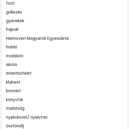
fotó
grillezés
gyerekek
hajnali
Hannoveri Magyarok Egyesülete
hobbi
irodalom
iskola
istentisztelet
klubest
koncert
könyvtár
mulatság
nyelvészet/ nyelvtan
ösztöndíj