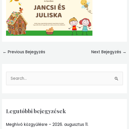
←
Previous Bejegyzés
Next Bejegyzés
→
S
e
a
r
Legutóbbi bejegyzések
c
h
Meghívó közgyűlésre – 2026. augusztus 11.
f