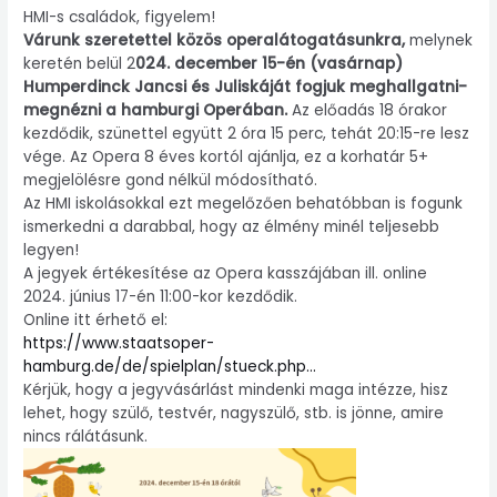
HMI-s családok, figyelem!
Várunk szeretettel közös operalátogatásunkra,
melynek
keretén belül 2
024. december 15-én (vasárnap)
Humperdinck Jancsi és Juliskáját fogjuk meghallgatni-
megnézni a hamburgi Operában.
Az előadás 18 órakor
kezdődik, szünettel együtt 2 óra 15 perc, tehát 20:15-re lesz
vége. Az Opera 8 éves kortól ajánlja, ez a korhatár 5+
megjelölésre gond nélkül módosítható.
Az HMI iskolásokkal ezt megelőzően behatóbban is fogunk
ismerkedni a darabbal, hogy az élmény minél teljesebb
legyen!
A jegyek értékesítése az Opera kasszájában ill. online
2024. június 17-én 11:00-kor kezdődik.
Online itt érhető el:
https://www.staatsoper-
hamburg.de/de/spielplan/stueck.php…
Kérjük, hogy a jegyvásárlást mindenki maga intézze, hisz
lehet, hogy szülő, testvér, nagyszülő, stb. is jönne, amire
nincs rálátásunk.