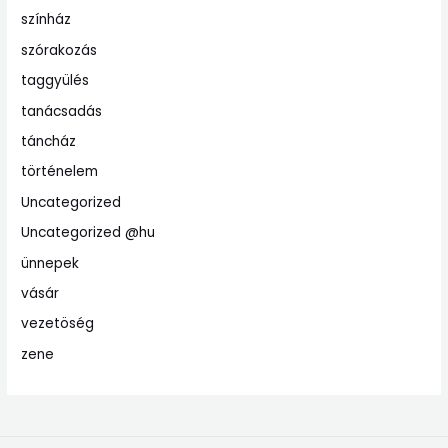
színház
szórakozás
taggyülés
tanácsadás
táncház
történelem
Uncategorized
Uncategorized @hu
ünnepek
vásár
vezetöség
zene