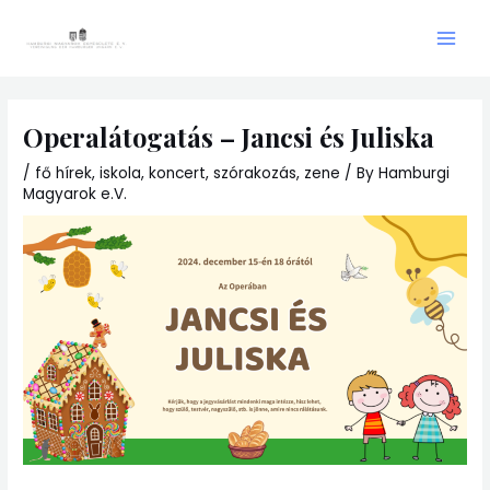
Skip
Main
to
Men
content
Operalátogatás – Jancsi és Juliska
/
fő hírek
,
iskola
,
koncert
,
szórakozás
,
zene
/ By
Hamburgi
Magyarok e.V.