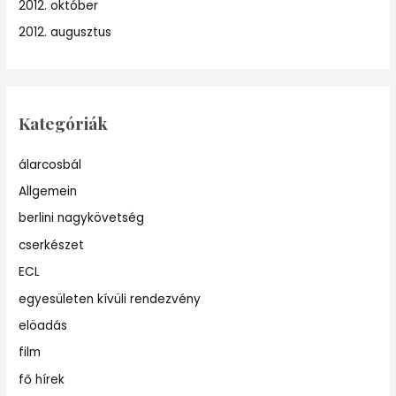
2012. október
2012. augusztus
Kategóriák
álarcosbál
Allgemein
berlini nagykövetség
cserkészet
ECL
egyesületen kívüli rendezvény
elöadás
film
fő hírek