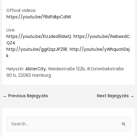
Offical videos:
https://youtu.be/f8dfdkpCdWI
Live:
https://youtu.be/EUJdea5ldwQ
.
https://youtu.be/I1wbwxdC
QZ4
http://youtu.be/ggIQqzJP29E
.
http://youtu.be/yWhqucHZej
k
Helyszín:
AlsterCity
, Weidestraße 122b, ill.Osterbekstraße
90 b, 22083 Hamburg
←
Previous Bejegyzés
Next Bejegyzés
→
S
e