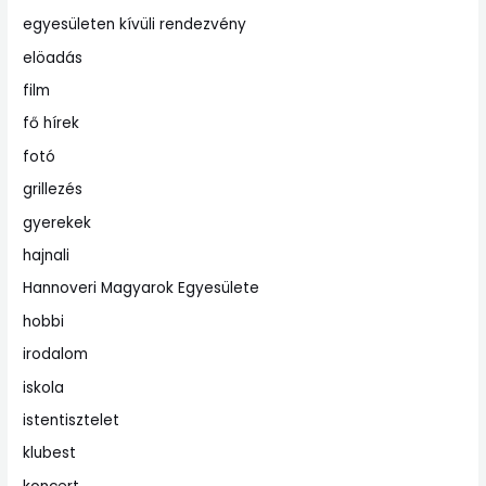
egyesületen kívüli rendezvény
elöadás
film
fő hírek
fotó
grillezés
gyerekek
hajnali
Hannoveri Magyarok Egyesülete
hobbi
irodalom
iskola
istentisztelet
klubest