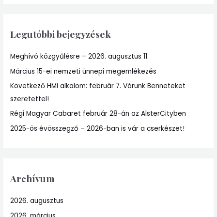
a
r
Legutóbbi bejegyzések
c
h
Meghívó közgyűlésre – 2026. augusztus 11.
f
Március 15-ei nemzeti ünnepi megemlékezés
o
r
Következő HMI alkalom: február 7. Várunk Benneteket
:
szeretettel!
Régi Magyar Cabaret február 28-án az AlsterCityben
2025-ös évösszegző – 2026-ban is vár a cserkészet!
Archívum
2026. augusztus
2026. március