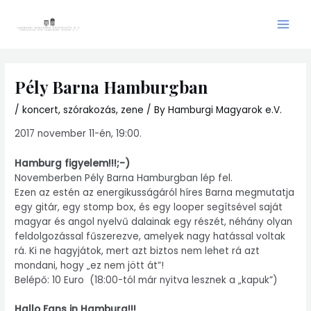
Skip
Main
to
Men
content
Pély Barna Hamburgban
/
koncert
,
szórakozás
,
zene
/ By
Hamburgi Magyarok e.V.
2017 november 11-én, 19:00.
Hamburg figyelem!!!;-)
Novemberben Pély Barna Hamburgban lép fel.
Ezen az estén az energikusságáról híres Barna megmutatja
egy gitár, egy stomp box, és egy looper segítsével saját
magyar és angol nyelvű dalainak egy részét, néhány olyan
feldolgozással fűszerezve, amelyek nagy hatással voltak
rá. Ki ne hagyjátok, mert azt biztos nem lehet rá azt
mondani, hogy „ez nem jött át”!
Belépő: 10 Euro (18:00-tól már nyitva lesznek a „kapuk”)
Hallo Fans in Hamburg!!!