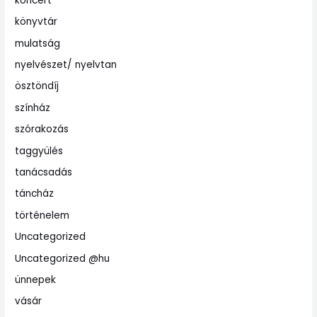
koncert
könyvtár
mulatság
nyelvészet/ nyelvtan
ösztöndíj
színház
szórakozás
taggyülés
tanácsadás
táncház
történelem
Uncategorized
Uncategorized @hu
ünnepek
vásár