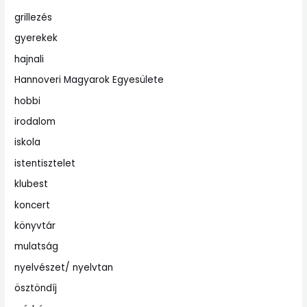
grillezés
gyerekek
hajnali
Hannoveri Magyarok Egyesülete
hobbi
irodalom
iskola
istentisztelet
klubest
koncert
könyvtár
mulatság
nyelvészet/ nyelvtan
ösztöndíj