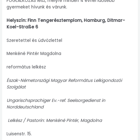
FOGLALKOZÁS lesz, melyre minden 4 évnél idősebb
gyermeket hívunk és várunk.
Helyszín: Finn Tengerésztemplom, Hamburg, Ditmar-
Koel-Straße 6
Szeretettel és üdvözlettel
Menkéné Pintér Magdolna
református lelkész
Észak-Németországi Magyar Református Lelkigondozói
Szolgálat
Ungarischsprachiger
Ev.-ref
. Seelsorgedienst in
Norddeutschland
Lelkész / Pastorin: Menkéné Pintér, Magdolna
Luisenstr. 15.