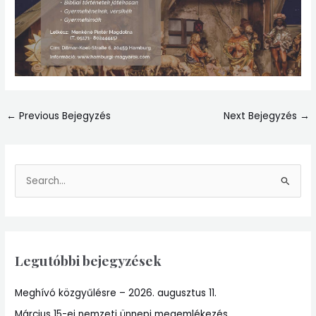
←
Previous Bejegyzés
Next Bejegyzés
→
S
e
a
r
Legutóbbi bejegyzések
c
h
Meghívó közgyűlésre – 2026. augusztus 11.
f
Március 15-ei nemzeti ünnepi megemlékezés