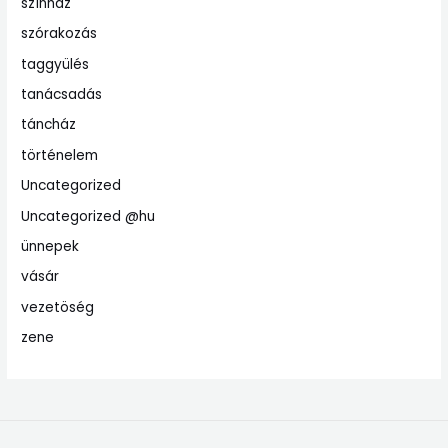
színház
szórakozás
taggyülés
tanácsadás
táncház
történelem
Uncategorized
Uncategorized @hu
ünnepek
vásár
vezetöség
zene