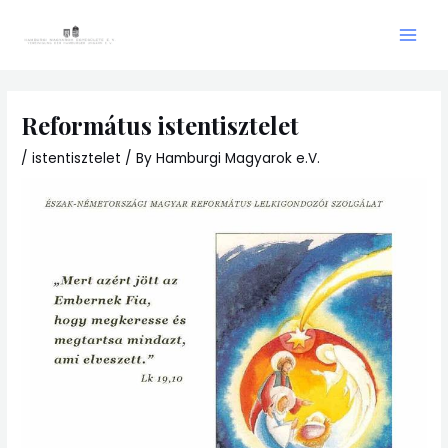
Skip
Main
to
Men
content
Református istentisztelet
/
istentisztelet
/ By
Hamburgi Magyarok e.V.