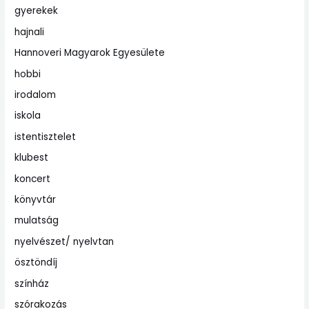
gyerekek
hajnali
Hannoveri Magyarok Egyesülete
hobbi
irodalom
iskola
istentisztelet
klubest
koncert
könyvtár
mulatság
nyelvészet/ nyelvtan
ösztöndíj
színház
szórakozás