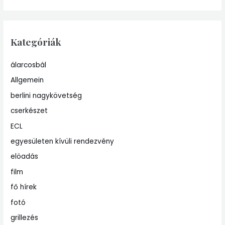
Kategóriák
álarcosbál
Allgemein
berlini nagykövetség
cserkészet
ECL
egyesületen kívüli rendezvény
elöadás
film
fő hírek
fotó
grillezés