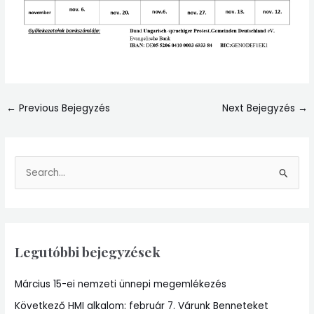
←
Previous Bejegyzés
Next Bejegyzés
→
S
e
a
r
Legutóbbi bejegyzések
c
h
Március 15-ei nemzeti ünnepi megemlékezés
f
Következő HMI alkalom: február 7. Várunk Benneteket
o