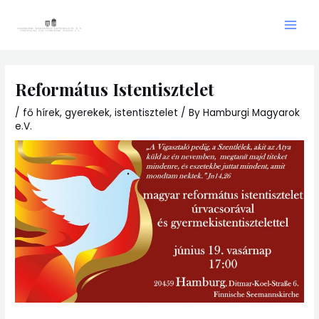
Skip
Main
to
Men
content
Református Istentisztelet
/
fő hírek
,
gyerekek
,
istentisztelet
/ By
Hamburgi Magyarok
e.V.