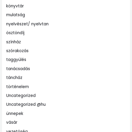
könyvtár
mulatság
nyelvészet/ nyelvtan
ösztöndíj
színház
szórakozás
taggyülés
tanácsadás
táncház
történelem
Uncategorized
Uncategorized @hu
ünnepek
vásár
vezetöség