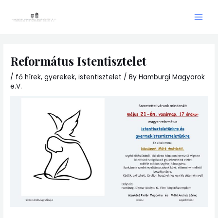
Skip
Main
to
Men
content
Református Istentisztelet
/
fő hírek
,
gyerekek
,
istentisztelet
/ By
Hamburgi Magyarok
e.V.