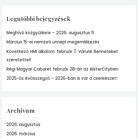
a
r
Legutóbbi bejegyzések
c
h
Meghívó közgyűlésre – 2026. augusztus 11.
f
Március 15-ei nemzeti ünnepi megemlékezés
o
r
Következő HMI alkalom: február 7. Várunk Benneteket
:
szeretettel!
Régi Magyar Cabaret február 28-án az AlsterCityben
2025-ös évösszegző – 2026-ban is vár a cserkészet!
Archívum
2026. augusztus
2026. március