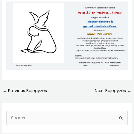
←
Previous Bejegyzés
Next Bejegyzés
→
S
e