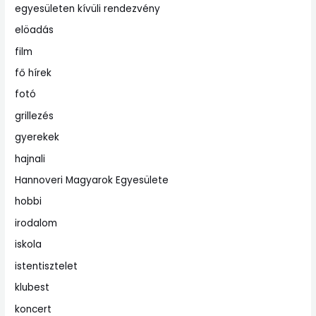
egyesületen kívüli rendezvény
elöadás
film
fő hírek
fotó
grillezés
gyerekek
hajnali
Hannoveri Magyarok Egyesülete
hobbi
irodalom
iskola
istentisztelet
klubest
koncert