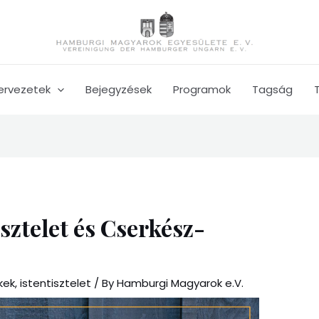
ervezetek
Bejegyzések
Programok
Tagság
sztelet és Cserkész-
kek
,
istentisztelet
/ By
Hamburgi Magyarok e.V.