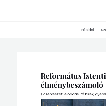
Skip
to
content
Főoldal
Sz
Református Istenti
élménybeszámoló
/
cserkészet
,
elöadás
,
fő hírek
,
gyere