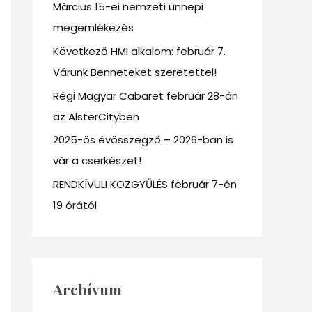
Március 15-ei nemzeti ünnepi
f
megemlékezés
o
r
Következő HMI alkalom: február 7.
:
Várunk Benneteket szeretettel!
Régi Magyar Cabaret február 28-án
az AlsterCityben
2025-ös évösszegző – 2026-ban is
vár a cserkészet!
RENDKÍVÜLI KÖZGYŰLÉS február 7-én
19 órától
Archívum