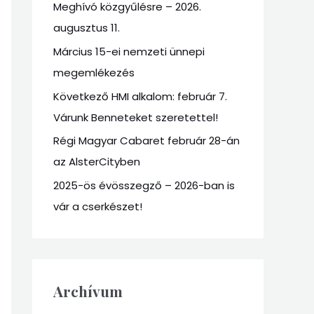
Meghívó közgyűlésre – 2026.
f
augusztus 11.
o
r
Március 15-ei nemzeti ünnepi
:
megemlékezés
Következő HMI alkalom: február 7.
Várunk Benneteket szeretettel!
Régi Magyar Cabaret február 28-án
az AlsterCityben
2025-ös évösszegző – 2026-ban is
vár a cserkészet!
Archívum