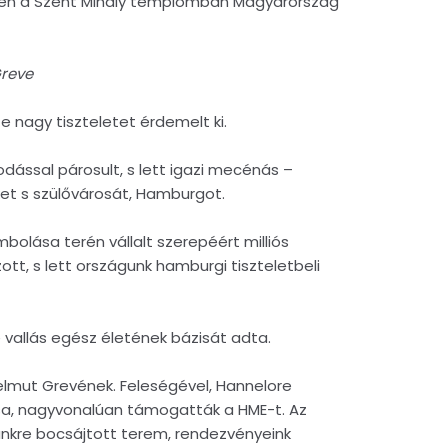
19-én a Szent Mihály templomban Magyarország
reve
te nagy tiszteletet érdemelt ki.
odással párosult, s lett igazi mecénás –
 s szülővárosát, Hamburgot.
olása terén vállalt szerepéért milliós
, s lett országunk hamburgi tiszteletbeli
 vallás egész életének bázisát adta.
Helmut Grevének. Feleségével, Hannelore
társa, nagyvonalúan támogatták a HME-t. Az
ünkre bocsájtott terem, rendezvényeink