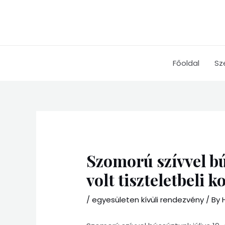
Skip
to
content
Főoldal
Sz
Szomorú szívvel 
volt tiszteletbeli k
/
egyesületen kívüli rendezvény
/ By