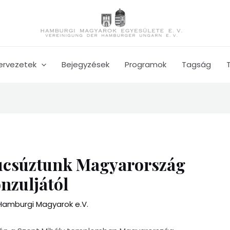
ervezetek
Bejegyzések
Programok
Tagság
búcsúztunk Magyarország
onzuljától
Hamburgi Magyarok e.V.