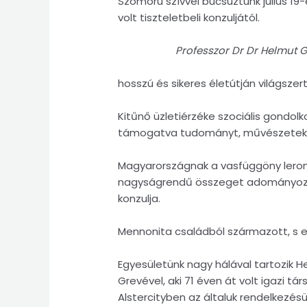
Szomorú szívvel búcsúztunk július 
volt tiszteletbeli konzuljától.
Professzor Dr Dr Helmut G
hosszú és sikeres életútján világszer
Kitűnő üzletiérzéke szociális gondolk
támogatva tudományt, művészeteket
Magyarországnak a vasfüggöny leromb
nagyságrendű összeget adományozott
konzulja.
Mennonita családból származott, s e
Egyesületünk nagy hálával tartozik 
Grevével, aki 71 éven át volt igazi 
Alstercityben az általuk rendelkezés