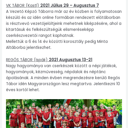
VK TÁBOR (Kastl)
2021 Július 29 – Augusztus 7
A Vezető Képző Táborra már az év közben is folyamatosan
készülő és az idén online formában rendezett előtáborban
is résztvevő vezetőjelöltjeink mehetnek kiképzésére, ahol a
kitartásuk és felkészültségük elismeréseképp
cserkészvezetői rangot kaphatnak.
Mellettük a 6 és 14 év közötti korosztály pedig Minta
Altáborba jelentkezhet.
REGŐS TÁBOR (Ispák)
2021 Augusztus 13-21
Nagy hagyománya van cserkészek között a népi játékok,
hagyományok, kézművesség, népdalok és néptánc
ápolásának. A minden évben megrendezésre kerülő Regős
Tábor idén Magyarországon lesz megtartva. Jelentkezni 10
éves kortól lehet.