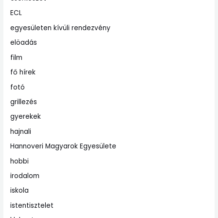
ECL
egyesületen kívüli rendezvény
elöadás
film
fő hírek
fotó
grillezés
gyerekek
hajnali
Hannoveri Magyarok Egyesülete
hobbi
irodalom
iskola
istentisztelet