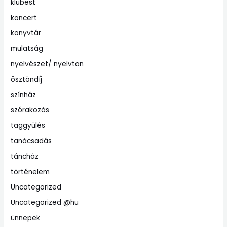
klubest
koncert
könyvtár
mulatság
nyelvészet/ nyelvtan
ösztöndíj
színház
szórakozás
taggyülés
tanácsadás
táncház
történelem
Uncategorized
Uncategorized @hu
ünnepek