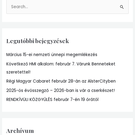
S
e
a
r
Legutóbbi bejegyzések
c
h
Március 15-ei nemzeti ünnepi megemlékezés
f
Következő HMI alkalom: február 7. Várunk Benneteket
o
szeretettel!
r
:
Régi Magyar Cabaret február 28-án az AlsterCityben
2025-ös évösszegző – 2026-ban is vár a cserkészet!
RENDKÍVÜLI KÖZGYŰLÉS február 7-én 19 órától
Archívum