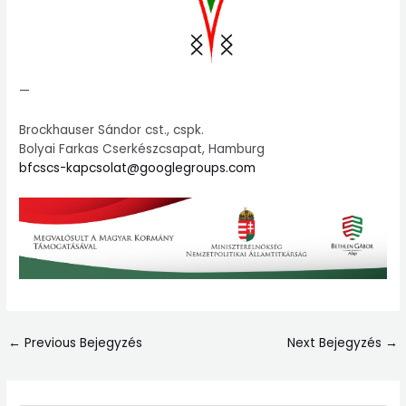
—
Brockhauser Sándor cst., cspk.
Bolyai Farkas Cserkészcsapat, Hamburg
bfcscs-kapcsolat@googlegroups.com
←
Previous Bejegyzés
Next Bejegyzés
→