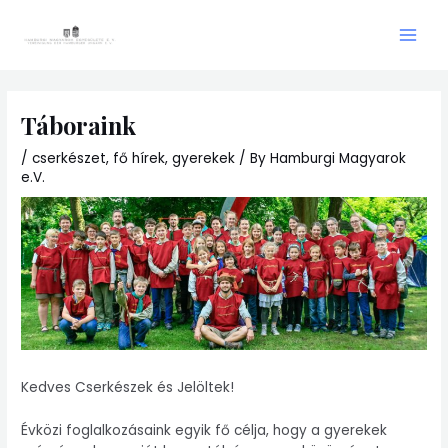
Skip
Main
to
Men
content
Táboraink
/
cserkészet
,
fő hírek
,
gyerekek
/ By
Hamburgi Magyarok
e.V.
Kedves Cserkészek és Jelöltek!
Évközi foglalkozásaink egyik fő célja, hogy a gyerekek