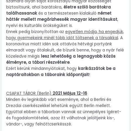
számára olyan saját korosztályú magyar közösséget
biztosítsunk, ahol barátokra,
életre szóló barátokra
találhassanak
és a természetesen kialakuló
német
háttér mellett megőrizhessék magyar identításukat
,
nyelvi és kulturális örökségüket is.
Ennek pedig bizonyítottan az
egyetlen módja, ha engedjük,
hogy gyermekeink minél több időt töltsenek a társaikkal
. A
koronavírus miatt idén sok ottalvós hétvégi portyánk
elmaradt vagy átalakult, de bízunk benne, hogy a nyár felé
közeledve mégis
lesz lehetőség a legnagyobb közös
élményre, a tábori részvételre
.
Ezért kérünk mindannyiótokat, hogy
karikázzátok be a
naptáraitokban a táboraink időpontjait
!
CSAPAT TÁBOR (Berlin)
2021 Május 12-16
Minden év leginkább várt eseménye, ahol a Berlini és
Drezdai cserkészekkel lehetünk együtt Berlin mellett.
Egyúttal ebben a táborban vannak az ünnepélyes ígéret-
és fogadalomtételek, azaz itt válhatnak jelöltjeink kis-,
vándor-, vagy felnőttcserkésszé.