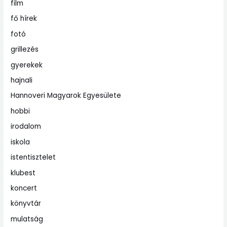
film
fő hírek
fotó
grillezés
gyerekek
hajnali
Hannoveri Magyarok Egyesülete
hobbi
irodalom
iskola
istentisztelet
klubest
koncert
könyvtár
mulatság