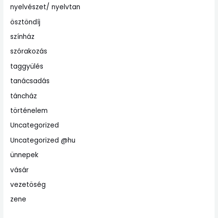
nyelvészet/ nyelvtan
ösztöndíj
színház
szórakozás
taggyülés
tanácsadás
táncház
történelem
Uncategorized
Uncategorized @hu
ünnepek
vásár
vezetöség
zene