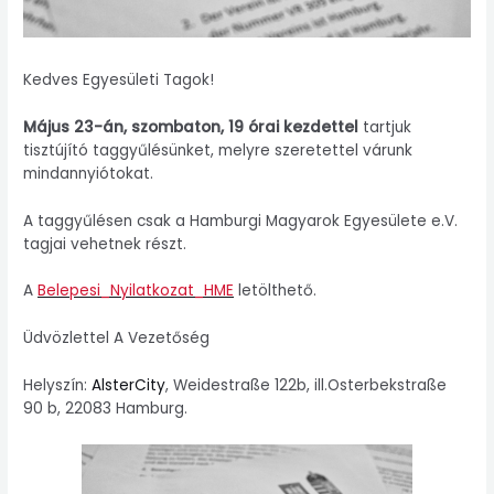
Kedves Egyesületi Tagok!
Május 23-án, szombaton, 19 órai kezdettel
tartjuk
tisztújító taggyűlésünket, melyre szeretettel várunk
mindannyiótokat.
A taggyűlésen csak a Hamburgi Magyarok Egyesülete e.V.
tagjai vehetnek részt.
A
Belepesi_Nyilatkozat_HME
letölthető.
Üdvözlettel A Vezetőség
Helyszín:
AlsterCity
, Weidestraße 122b, ill.Osterbekstraße
90 b, 22083 Hamburg.