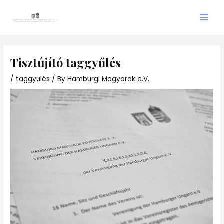
Skip
Main
to
Men
content
Tisztújító taggyűlés
/
taggyülés
/ By
Hamburgi Magyarok e.V.