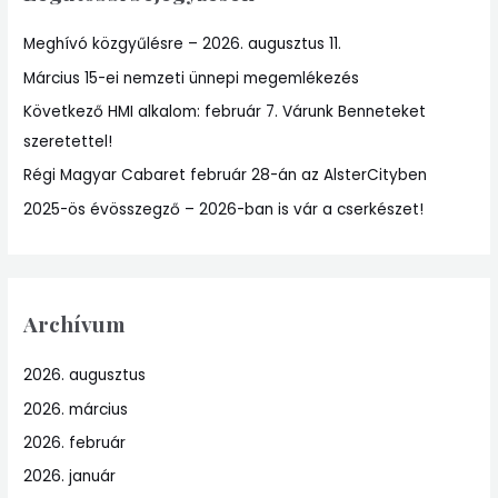
h
Meghívó közgyűlésre – 2026. augusztus 11.
f
Március 15-ei nemzeti ünnepi megemlékezés
o
r
Következő HMI alkalom: február 7. Várunk Benneteket
:
szeretettel!
Régi Magyar Cabaret február 28-án az AlsterCityben
2025-ös évösszegző – 2026-ban is vár a cserkészet!
Archívum
2026. augusztus
2026. március
2026. február
2026. január