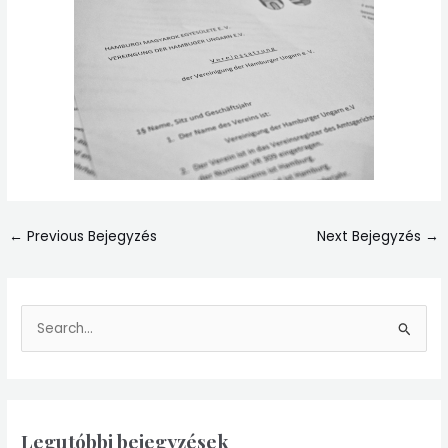
←
Previous Bejegyzés
Next Bejegyzés
→
S
e
a
r
Legutóbbi bejegyzések
c