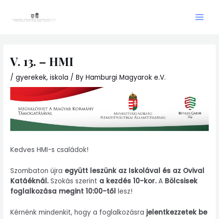
Skip
Main
to
Men
content
V. 13. – HMI
/
gyerekek
,
iskola
/ By
Hamburgi Magyarok e.V.
Kedves HMI-s családok!
Szombaton újra
együtt leszünk az Iskolával és az Ovival
Katáéknál.
Szokás szerint
a kezdés 10-kor.
A
Bölcsisek
foglalkozása megint 10:00-től
lesz!
Kérnénk mindenkit, hogy a foglalkozásra
jelentkezzetek be