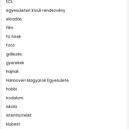
ECL
egyesületen kívüli rendezvény
elöadás
film
fő hírek
fotó
grillezés
gyerekek
hajnali
Hannoveri Magyarok Egyesülete
hobbi
irodalom
iskola
istentisztelet
klubest