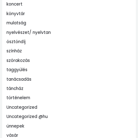
koncert
könyvtár
mulatság
nyelvészet/ nyelvtan
ösztöndíj
színház
szórakozás
taggyülés
tanácsadás
táncház
történelem
Uncategorized
Uncategorized @hu
ünnepek
vásár