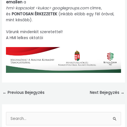
emailen
a
hmi-kapcsolat <kukac> googlegroups.com
címre,
és
PONTOSAN ÉRKEZZETEK
(inkább előbb egy fél órával,
mint később).
Várunk mindenkit szeretettel!
A HMI lelkes oktatói
←
Previous Bejegyzés
Next Bejegyzés
→
S