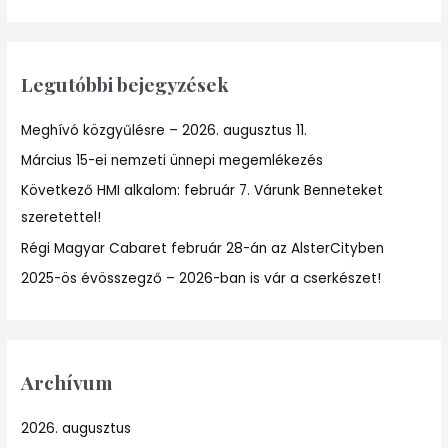
e
a
r
Legutóbbi bejegyzések
c
h
Meghívó közgyűlésre – 2026. augusztus 11.
f
Március 15-ei nemzeti ünnepi megemlékezés
o
r
Következő HMI alkalom: február 7. Várunk Benneteket
:
szeretettel!
Régi Magyar Cabaret február 28-án az AlsterCityben
2025-ös évösszegző – 2026-ban is vár a cserkészet!
Archívum
2026. augusztus