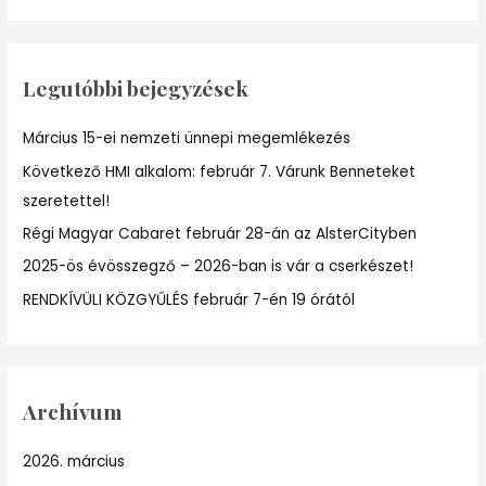
a
r
Legutóbbi bejegyzések
c
h
Március 15-ei nemzeti ünnepi megemlékezés
f
Következő HMI alkalom: február 7. Várunk Benneteket
o
szeretettel!
r
:
Régi Magyar Cabaret február 28-án az AlsterCityben
2025-ös évösszegző – 2026-ban is vár a cserkészet!
RENDKÍVÜLI KÖZGYŰLÉS február 7-én 19 órától
Archívum
2026. március