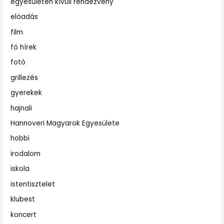
egyesületen kívüli rendezvény
elöadás
film
fő hírek
fotó
grillezés
gyerekek
hajnali
Hannoveri Magyarok Egyesülete
hobbi
irodalom
iskola
istentisztelet
klubest
koncert