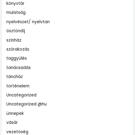
könyvtár
mulatság
nyelvészet/ nyelvtan
ösztöndíj
színház
szórakozás
taggyülés
tanácsadás
táncház
történelem
Uncategorized
Uncategorized @hu
ünnepek
vásár
vezetöség