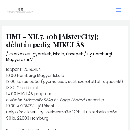
Skip
Main
to
Men
content
HMI – XII.7. 10h [AlsterCity];
délután pedig MIKULÁS
/
cserkészet
,
gyerekek
,
iskola
,
ünnepek
/ By
Hamburgi
Magyarok e.V.
Időpont: 2019.XII.7.
10:00 Hamburgi Magyar Iskola
13:00 közös ebéd (gyümölcsöt, sütit szeretettel fogadunk!)
13:30 Cserkészet
14:00 MIKULÁS program
a végén
Mártonffy Réka
és
Papp Lénárd
koncertje
19:30
ACTIVITY
– játékest
Helyszín:
AlsterCity
, Weidestraße 122b, ill.Osterbekstraße
90 b, 22083 Hamburg