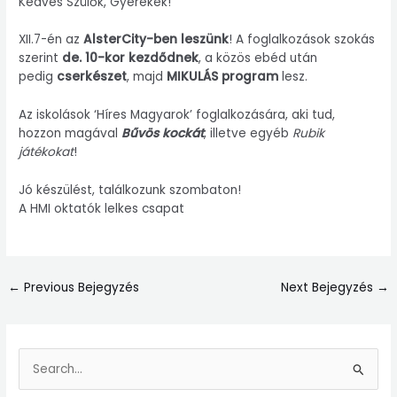
Kedves Szülők, Gyerekek!
XII.7-én az
AlsterCity-ben leszünk
! A foglalkozások szokás
szerint
de. 10-kor kezdődnek
, a közös ebéd után
pedig
cserkészet
, majd
MIKULÁS program
lesz.
Az iskolások ‘Híres Magyarok’ foglalkozására, aki tud,
hozzon magával
Bűvös kockát
, illetve egyéb
Rubik
játékokat
!
Jó készülést, találkozunk szombaton!
A HMI oktatók lelkes csapat
←
Previous Bejegyzés
Next Bejegyzés
→
S
e