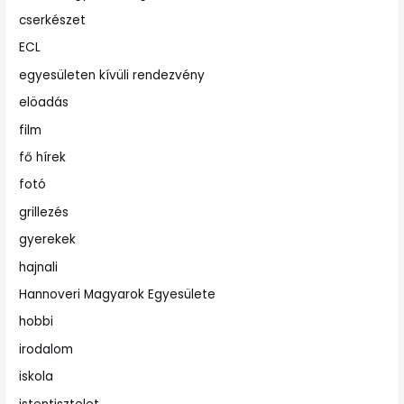
cserkészet
ECL
egyesületen kívüli rendezvény
elöadás
film
fő hírek
fotó
grillezés
gyerekek
hajnali
Hannoveri Magyarok Egyesülete
hobbi
irodalom
iskola