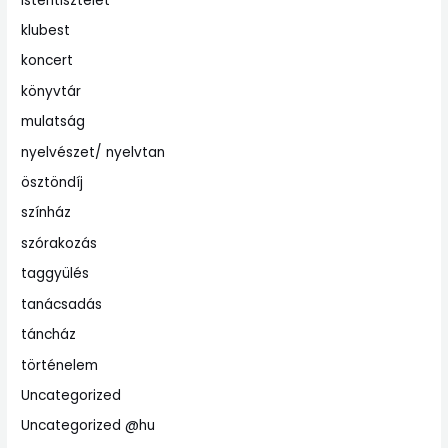
istentisztelet
klubest
koncert
könyvtár
mulatság
nyelvészet/ nyelvtan
ösztöndíj
színház
szórakozás
taggyülés
tanácsadás
táncház
történelem
Uncategorized
Uncategorized @hu