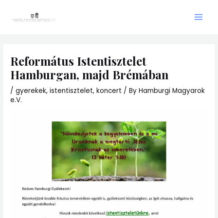
Skip
Main
to
Men
content
Református Istentisztelet
Hamburgan, majd Brémában
/
gyerekek
,
istentisztelet
,
koncert
/ By
Hamburgi Magyarok
e.V.