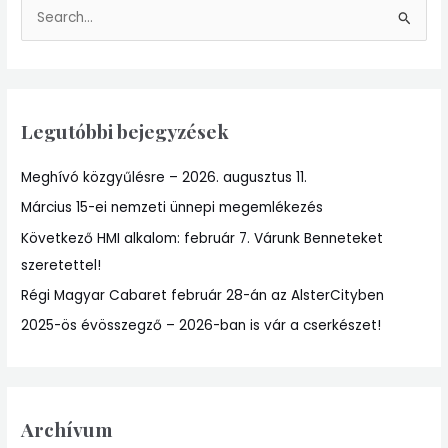
S
e
a
r
Legutóbbi bejegyzések
c
h
Meghívó közgyűlésre – 2026. augusztus 11.
f
Március 15-ei nemzeti ünnepi megemlékezés
o
r
Következő HMI alkalom: február 7. Várunk Benneteket
:
szeretettel!
Régi Magyar Cabaret február 28-án az AlsterCityben
2025-ös évösszegző – 2026-ban is vár a cserkészet!
Archívum