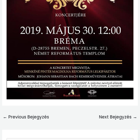
←
Previous Bejegyzés
Next Bejegyzés
→