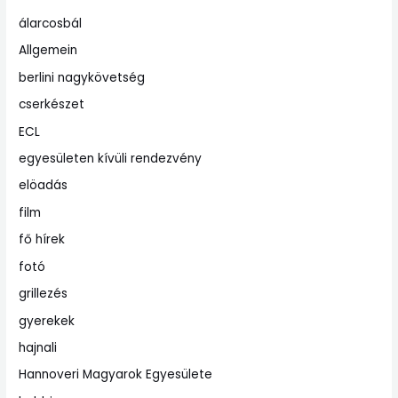
álarcosbál
Allgemein
berlini nagykövetség
cserkészet
ECL
egyesületen kívüli rendezvény
elöadás
film
fő hírek
fotó
grillezés
gyerekek
hajnali
Hannoveri Magyarok Egyesülete