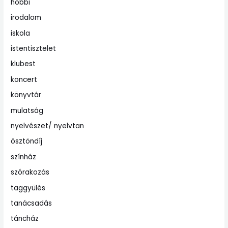
hobbi
irodalom
iskola
istentisztelet
klubest
koncert
könyvtár
mulatság
nyelvészet/ nyelvtan
ösztöndíj
színház
szórakozás
taggyülés
tanácsadás
táncház