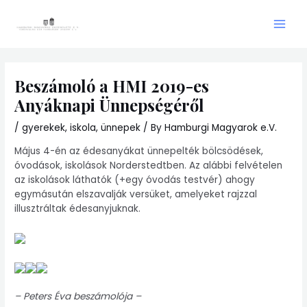
Skip
Main
to
Men
content
Beszámoló a HMI 2019-es
Anyáknapi Ünnepségéről
/
gyerekek
,
iskola
,
ünnepek
/ By
Hamburgi Magyarok e.V.
Május 4-én az édesanyákat ünnepelték bölcsödések,
óvodások, iskolások Norderstedtben. Az alábbi felvételen
az iskolások láthatók (+egy óvodás testvér) ahogy
egymásután elszavalják versüket, amelyeket rajzzal
illusztráltak édesanyjuknak.
– Peters Éva beszámolója –