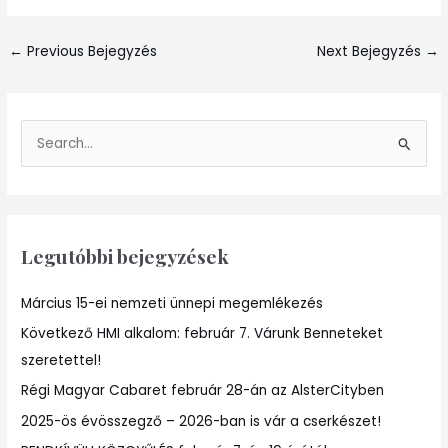
←
Previous Bejegyzés
Next Bejegyzés
→
S
e
a
r
Legutóbbi bejegyzések
c
h
Március 15-ei nemzeti ünnepi megemlékezés
f
Következő HMI alkalom: február 7. Várunk Benneteket
o
szeretettel!
r
:
Régi Magyar Cabaret február 28-án az AlsterCityben
2025-ös évösszegző – 2026-ban is vár a cserkészet!